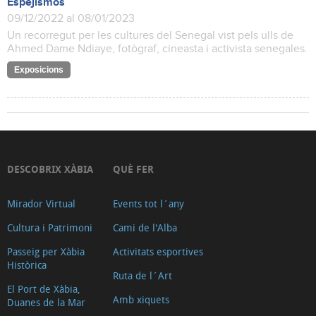
Espejismos
09/12/2022 al 08/01/2023
Un recorregut per les cultures del Senegal vist pels ulls de
Ahmed Dame Ndiaye, fotògraf, cineasta i activista senegales.
Exposicions
DESCOBRIX XÀBIA
QUÈ FER
Mirador Virtual
Events tot l´any
Cultura i Patrimoni
Cami de l'Alba
Passeig per Xàbia
Activitats esportives
Històrica
Ruta de l´Art
El Port de Xàbia,
Amb xiquets
Duanes de la Mar