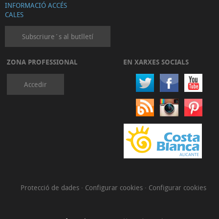
INFORMACIÓ ACCÉS
CALES
Subscriure´s al butlletí
ZONA PROFESSIONAL
EN XARXES SOCIALS
Accedir
Protecció de dades
·
Configurar cookies
·
Configurar cookies