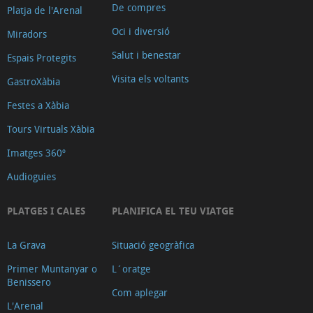
De compres
Platja de l'Arenal
Oci i diversió
Miradors
Salut i benestar
Espais Protegits
Visita els voltants
GastroXàbia
Festes a Xàbia
Tours Virtuals Xàbia
Imatges 360º
Audioguies
PLATGES I CALES
PLANIFICA EL TEU VIATGE
La Grava
Situació geogràfica
Primer Muntanyar o
L´oratge
Benissero
Com aplegar
L'Arenal