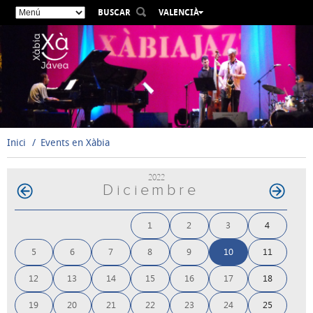
BUSCAR
VALENCIÀ
ESPAÑOL
ENGLISH
FRANÇAIS
DEUTSCH
РУССКИЙ
Inici
Events en Xàbia
2022
Diciembre
1
2
3
4
5
6
7
8
9
10
11
12
13
14
15
16
17
18
19
20
21
22
23
24
25