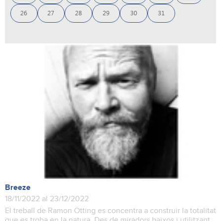
26
27
28
29
30
31
Breeze
18/11/2022 al 23/12/2022
El treball de Ramon Otting es concentra a construir la totalitat
que es troba en la natura. Des de miradors baixos i utilitzant