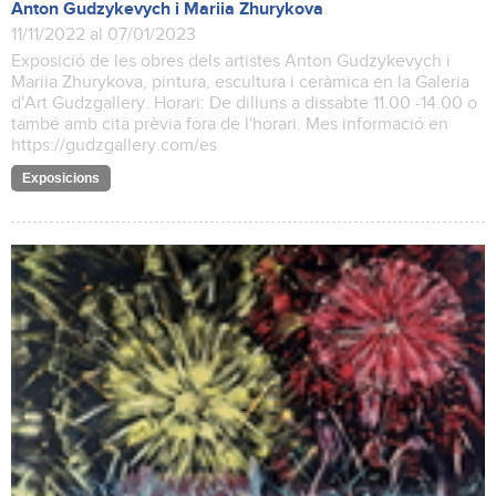
Anton Gudzykevych i Mariia Zhurykova
11/11/2022 al 07/01/2023
Exposició de les obres dels artistes Anton Gudzykevych i
Mariia Zhurykova, pintura, escultura i ceràmica en la Galeria
d'Art Gudzgallery. Horari: De dilluns a dissabte 11.00 -14.00 o
també amb cita prèvia fora de l'horari. Mes informació en
https://gudzgallery.com/es
Exposicions