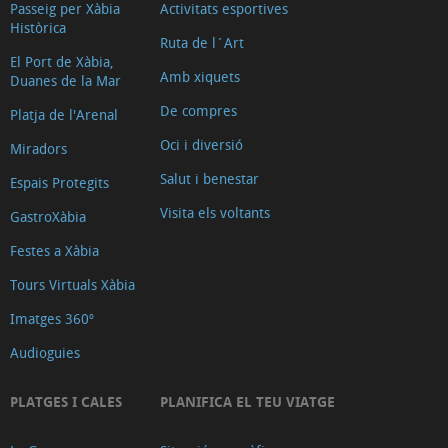
Passeig per Xàbia
Activitats esportives
Històrica
Ruta de l´Art
El Port de Xàbia,
Amb xiquets
Duanes de la Mar
De compres
Platja de l'Arenal
Oci i diversió
Miradors
Salut i benestar
Espais Protegits
Visita els voltants
GastroXàbia
Festes a Xàbia
Tours Virtuals Xàbia
Imatges 360º
Audioguies
PLATGES I CALES
PLANIFICA EL TEU VIATGE