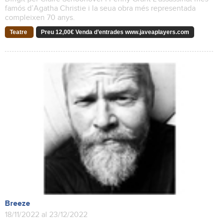
famós d’Agatha Christie i la seua obra més representada
compleixen 70 anys.
Teatre
Preu 12,00€ Venda d’entrades www.javeaplayers.com
Breeze
18/11/2022 al 23/12/2022