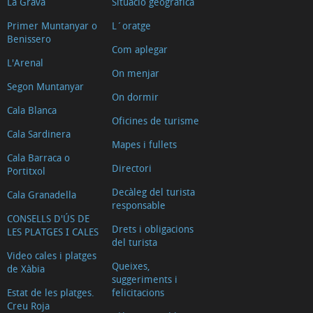
La Grava
Situació geogràfica
Primer Muntanyar o
L´oratge
Benissero
Com aplegar
L'Arenal
On menjar
Segon Muntanyar
On dormir
Cala Blanca
Oficines de turisme
Cala Sardinera
Mapes i fullets
Cala Barraca o
Directori
Portitxol
Decàleg del turista
Cala Granadella
responsable
CONSELLS D'ÚS DE
Drets i obligacions
LES PLATGES I CALES
del turista
Video cales i platges
Queixes,
de Xàbia
suggeriments i
Estat de les platges.
felicitacions
Creu Roja