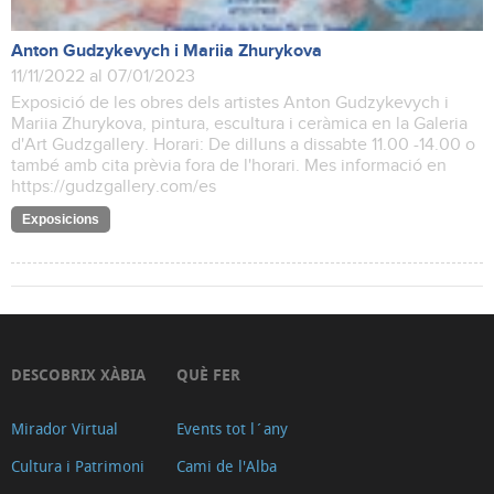
Anton Gudzykevych i Mariia Zhurykova
11/11/2022 al 07/01/2023
Exposició de les obres dels artistes Anton Gudzykevych i
Mariia Zhurykova, pintura, escultura i ceràmica en la Galeria
d'Art Gudzgallery. Horari: De dilluns a dissabte 11.00 -14.00 o
també amb cita prèvia fora de l'horari. Mes informació en
https://gudzgallery.com/es
Exposicions
DESCOBRIX XÀBIA
QUÈ FER
Mirador Virtual
Events tot l´any
Cultura i Patrimoni
Cami de l'Alba