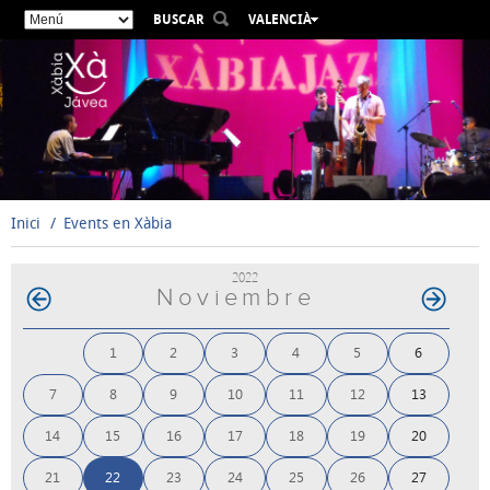
BUSCAR
VALENCIÀ
ESPAÑOL
ENGLISH
FRANÇAIS
DEUTSCH
РУССКИЙ
Inici
Events en Xàbia
2022
Noviembre
1
2
3
4
5
6
7
8
9
10
11
12
13
14
15
16
17
18
19
20
21
22
23
24
25
26
27