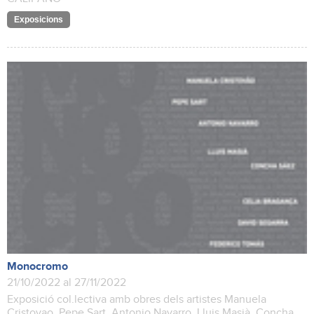
Exposicions
Monocromo
21/10/2022 al 27/11/2022
Exposició col.lectiva amb obres dels artistes Manuela
Cristovao, Pepe Sart, Antonio Navarro, Lluis Masià, Concha