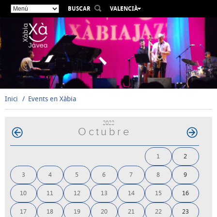
BUSCAR
VALENCIÀ
ESPAÑOL
ENGLISH
FRANÇAIS
DEUTSCH
РУССКИЙ
Inici
Events en Xàbia
2022
Octubre
1
2
3
4
5
6
7
8
9
10
11
12
13
14
15
16
17
18
19
20
21
22
23