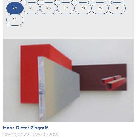
24
25
26
27
28
29
30
31
Hans Dieter Zingraff
30/09/2022 al 25/10/2022