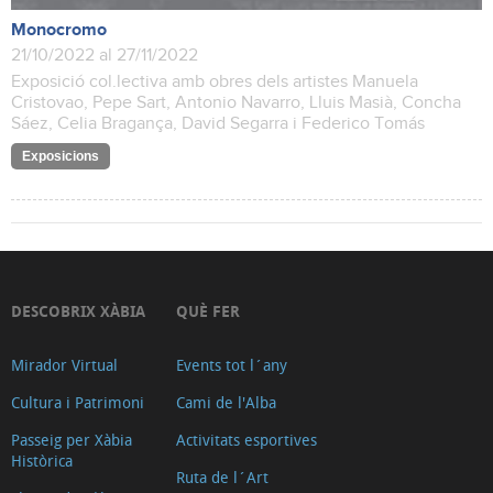
Monocromo
21/10/2022 al 27/11/2022
Exposició col.lectiva amb obres dels artistes Manuela
Cristovao, Pepe Sart, Antonio Navarro, Lluis Masià, Concha
Sáez, Celia Bragança, David Segarra i Federico Tomás
Exposicions
DESCOBRIX XÀBIA
QUÈ FER
Mirador Virtual
Events tot l´any
Cultura i Patrimoni
Cami de l'Alba
Passeig per Xàbia
Activitats esportives
Històrica
Ruta de l´Art