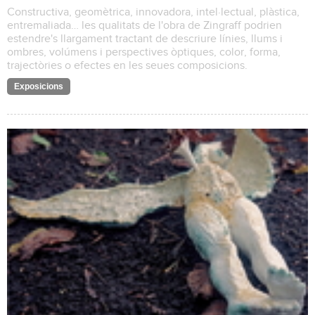
Constructiva, geomètrica, innovadora, intel·lectual, plàstica,
entremaliada… les qualitats de l'obra de Zingraff podrien
estendre's llargament tractant de descriure línies, llums i
ombres, volúmens i perspectives òptiques, color, forma,
trajectòries o efectes en les seues composicions.
Exposicions