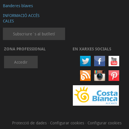
Banderes blaves
INFORMACIÓ ACCÉS
CALES
Subscriure´s al butlletí
ZONA PROFESSIONAL
EN XARXES SOCIALS
Accedir
Protecció de dades
·
Configurar cookies
·
Configurar cookies