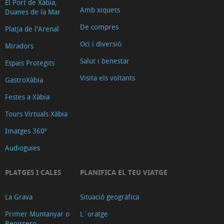
El Port de Xàbia,
Amb xiquets
Duanes de la Mar
De compres
Platja de l'Arenal
Oci i diversió
Miradors
Salut i benestar
Espais Protegits
Visita els voltants
GastroXàbia
Festes a Xàbia
Tours Virtuals Xàbia
Imatges 360º
Audioguies
PLATGES I CALES
PLANIFICA EL TEU VIATGE
La Grava
Situació geogràfica
Primer Muntanyar o
L´oratge
Benissero