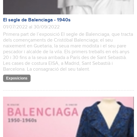
El segle de Balenciaga - 1940s
01/07/2022 al 30/09/2022
Primera part de l’exposició El segle de Balenciaga, que tracta
dels començaments de Cristóbal Balenciaga; el seu
naixement en Guetaria, la seua mare modista i el seu pare
pescador i alcalde de la vila. Els primers treballs en els anys
20 i 30 fins a la seua arribada a París des de Sant Sebastià.
Les cases de costura EISA, a Madrid, Sant Sebastià i
Barcelona. La consagració del seu talent.
Exposicions