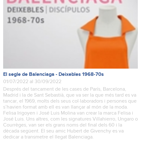
El segle de Balenciaga - Deixebles 1968-70s
01/07/2022 al 30/09/2022
Després del tancament de les cases de París, Barcelona,
Madrid i la de Sant Sebastià, que va ser la que més tard es va
tancar, el 1969, molts dels seus col·laboradors i persones que
s’havien format amb ell es van llançar al món de la moda.
Felisa Irigoyen i José Luis Molina van crear la marca Felisa i
José Luis. Uns altres, com les signatures Villahierro, Ungaro o
Courrèges, van ser els grans noms del final dels 60 i la
dècada següent. El seu amic Hubert de Givenchy es va
dedicar a transmetre el llegat Balenciaga.