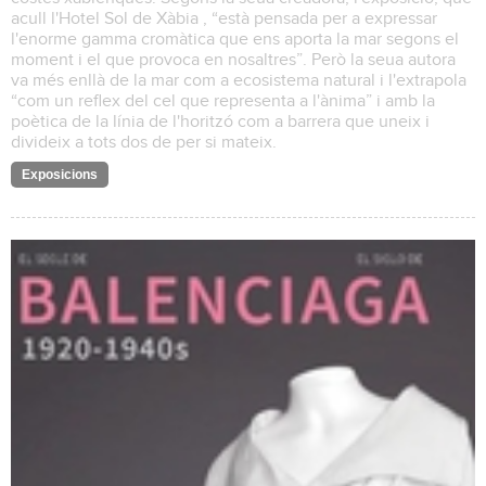
acull l'Hotel Sol de Xàbia , “està pensada per a expressar
l'enorme gamma cromàtica que ens aporta la mar segons el
moment i el que provoca en nosaltres”. Però la seua autora
va més enllà de la mar com a ecosistema natural i l'extrapola
“com un reflex del cel que representa a l'ànima” i amb la
poètica de la línia de l'horitzó com a barrera que uneix i
divideix a tots dos de per si mateix.
Exposicions