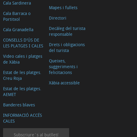
Cala Sardinera
Mapes i fullets
Cala Barraca o
Directori
Portitxol
Decàleg del turista
Cala Granadella
responsable
CONSELLS D'ÚS DE
Drets i obligacions
LES PLATGES I CALES
del turista
Video cales i platges
Queixes,
de Xàbia
suggeriments i
Estat de les platges.
felicitacions
Creu Roja
Xàbia accessible
Estat de les platges.
AEMET
Banderes blaves
INFORMACIÓ ACCÉS
CALES
Subscriure´s al butlletí