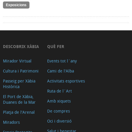
Exposicions
DESCOBRIX XÀBIA
QUÈ FER
Mirador Virtual
Events tot l´any
Cultura i Patrimoni
Cami de l'Alba
Passeig per Xàbia
Activitats esportives
Històrica
Ruta de l´Art
El Port de Xàbia,
Amb xiquets
Duanes de la Mar
De compres
Platja de l'Arenal
Oci i diversió
Miradors
Salut i benestar