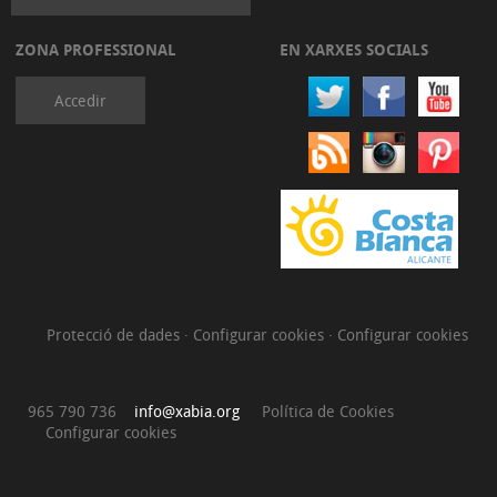
ZONA PROFESSIONAL
EN XARXES SOCIALS
Accedir
Protecció de dades
·
Configurar cookies
·
Configurar cookies
965 790 736
info@xabia.org
Política de Cookies
Configurar cookies