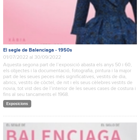
El segle de Balenciaga - 1950s
01/07/2022 al 30/09/2022
Aquesta segona part de l’exposició abasta els anys 50 i 60,
els objectes i la documentació, fotografia, pintura i la major
part de les seues peces més significatives, vestits de dia,
abrics, vestits de còctel, de nit i els seus cèlebres vestits de
novia, tot vist des de l’interior de les seues cases de costura i
fins al seu tancaments el 1968.
Exposicions