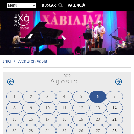
BUSCAR
VALENCIÀ
ESPAÑOL
ENGLISH
FRANÇAIS
DEUTSCH
РУССКИЙ
Inici
Events en Xàbia
2022
Agosto
1
2
3
4
5
6
7
8
9
10
11
12
13
14
15
16
17
18
19
20
21
22
23
24
25
26
27
28