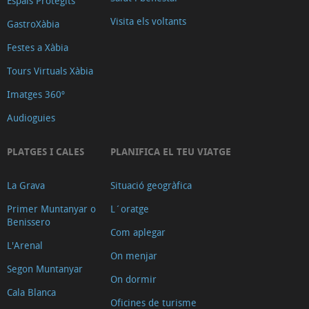
Espais Protegits
Visita els voltants
GastroXàbia
Festes a Xàbia
Tours Virtuals Xàbia
Imatges 360º
Audioguies
PLATGES I CALES
PLANIFICA EL TEU VIATGE
La Grava
Situació geogràfica
Primer Muntanyar o
L´oratge
Benissero
Com aplegar
L'Arenal
On menjar
Segon Muntanyar
On dormir
Cala Blanca
Oficines de turisme