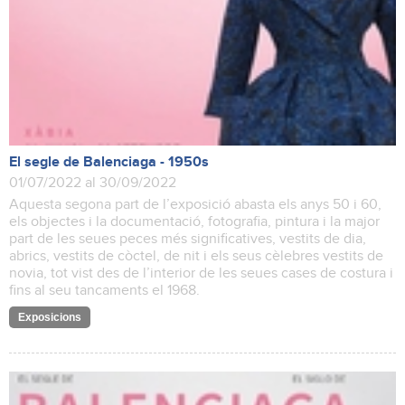
El segle de Balenciaga - 1950s
01/07/2022 al 30/09/2022
Aquesta segona part de l’exposició abasta els anys 50 i 60,
els objectes i la documentació, fotografia, pintura i la major
part de les seues peces més significatives, vestits de dia,
abrics, vestits de còctel, de nit i els seus cèlebres vestits de
novia, tot vist des de l’interior de les seues cases de costura i
fins al seu tancaments el 1968.
Exposicions