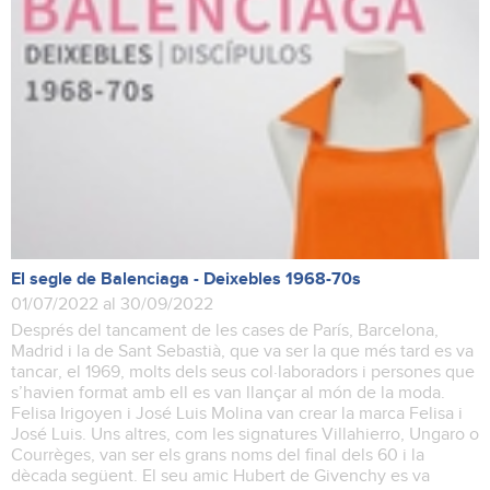
El segle de Balenciaga - Deixebles 1968-70s
01/07/2022 al 30/09/2022
Després del tancament de les cases de París, Barcelona,
Madrid i la de Sant Sebastià, que va ser la que més tard es va
tancar, el 1969, molts dels seus col·laboradors i persones que
s’havien format amb ell es van llançar al món de la moda.
Felisa Irigoyen i José Luis Molina van crear la marca Felisa i
José Luis. Uns altres, com les signatures Villahierro, Ungaro o
Courrèges, van ser els grans noms del final dels 60 i la
dècada següent. El seu amic Hubert de Givenchy es va