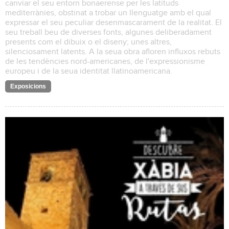
canviar el seu entorn bonaerense per les latituds
mediterrànies, obstinat a trobar un llenguatge amb el qual
expressar el seu peculiar desenmascarament de la realitat. El
seu treball beu de diverses fonts, algunes deliberadament
presents com el dibuix o el diseny; unes altres,
silenciosament latents. A la seua obra afloren influxos rebuts
de les tendències nord-americanes, de l'expressionisme
europeu i de la seua identitat llatinoamericana.
Exposicions