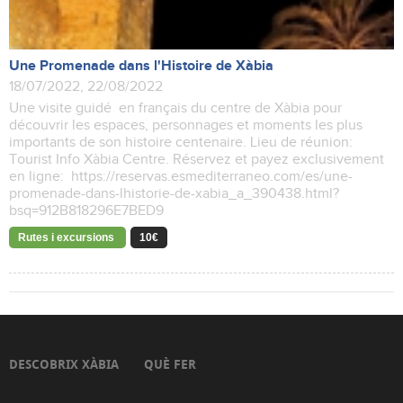
Une Promenade dans l'Histoire de Xàbia
18/07/2022, 22/08/2022
Une visite guidé en français du centre de Xàbia pour
découvrir les espaces, personnages et moments les plus
importants de son histoire centenaire. Lieu de réunion:
Tourist Info Xàbia Centre. Réservez et payez exclusivement
en ligne: https://reservas.esmediterraneo.com/es/une-
promenade-dans-lhistorie-de-xabia_a_390438.html?
bsq=912B818296E7BED9
Rutes i excursions
10€
DESCOBRIX XÀBIA
QUÈ FER