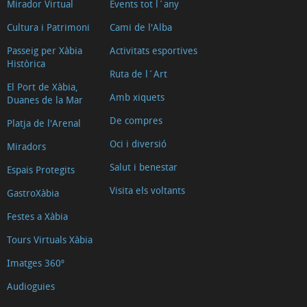
Mirador Virtual
Events tot l´any
Cultura i Patrimoni
Cami de l'Alba
Passeig per Xàbia
Activitats esportives
Històrica
Ruta de l´Art
El Port de Xàbia,
Amb xiquets
Duanes de la Mar
De compres
Platja de l'Arenal
Oci i diversió
Miradors
Salut i benestar
Espais Protegits
Visita els voltants
GastroXàbia
Festes a Xàbia
Tours Virtuals Xàbia
Imatges 360º
Audioguies