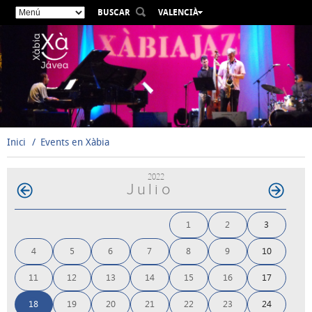
BUSCAR
VALENCIÀ
ESPAÑOL
ENGLISH
FRANÇAIS
DEUTSCH
РУССКИЙ
Inici
Events en Xàbia
2022
Julio
1
2
3
4
5
6
7
8
9
10
11
12
13
14
15
16
17
18
19
20
21
22
23
24