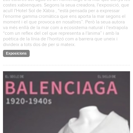
costes xabienques. Segons la seua creadora, l'exposició, que
acull l'Hotel Sol de Xàbia , “està pensada per a expressar
l'enorme gamma cromàtica que ens aporta la mar segons el
moment i el que provoca en nosaltres”. Però la seua autora
va més enllà de la mar com a ecosistema natural i l'extrapola
“com un reflex del cel que representa a l'ànima” i amb la
poètica de la línia de l'horitzó com a barrera que uneix i
divideix a tots dos de per si mateix.
Exposicions