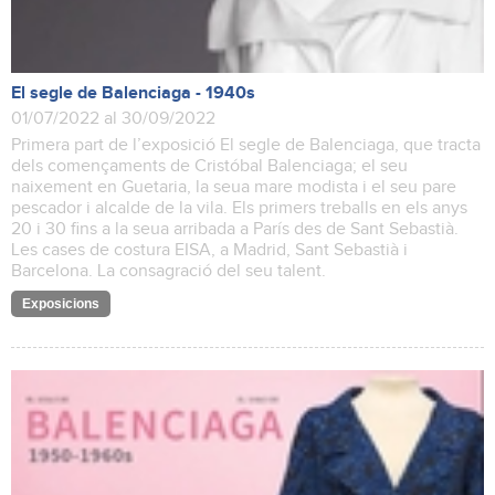
El segle de Balenciaga - 1940s
01/07/2022 al 30/09/2022
Primera part de l’exposició El segle de Balenciaga, que tracta
dels començaments de Cristóbal Balenciaga; el seu
naixement en Guetaria, la seua mare modista i el seu pare
pescador i alcalde de la vila. Els primers treballs en els anys
20 i 30 fins a la seua arribada a París des de Sant Sebastià.
Les cases de costura EISA, a Madrid, Sant Sebastià i
Barcelona. La consagració del seu talent.
Exposicions