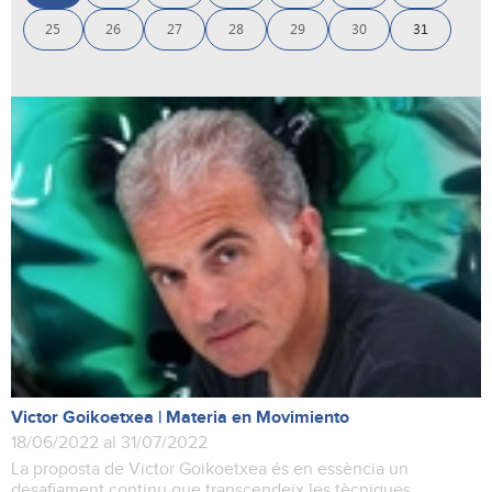
25
26
27
28
29
30
31
Victor Goikoetxea | Materia en Movimiento
18/06/2022 al 31/07/2022
La proposta de Victor Goikoetxea és en essència un
desafiament continu que transcendeix les tècniques