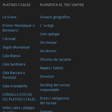
PLATGES I CALES
PLANIFICA EL TEU VIATGE
La Grava
Situació geogràfica
Primer Muntanyar o
L´oratge
Benissero
Com aplegar
L'Arenal
On menjar
Segon Muntanyar
On dormir
Cala Blanca
Oficines de turisme
Cala Sardinera
Mapes i fullets
Cala Barraca o
Directori
Portitxol
Decàleg del turista
Cala Granadella
responsable
CONSELLS D'ÚS DE
Drets i obligacions
LES PLATGES I CALES
del turista
Video cales i platges
Queixes,