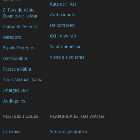
Ruta de l´Art
El Port de Xàbia,
Amb xiquets
Duanes de la Mar
De compres
Platja de l'Arenal
Oci i diversió
Miradors
Salut i benestar
Espais Protegits
Visita els voltants
GastroXàbia
Festes a Xàbia
Tours Virtuals Xàbia
Imatges 360º
Audioguies
PLATGES I CALES
PLANIFICA EL TEU VIATGE
La Grava
Situació geogràfica