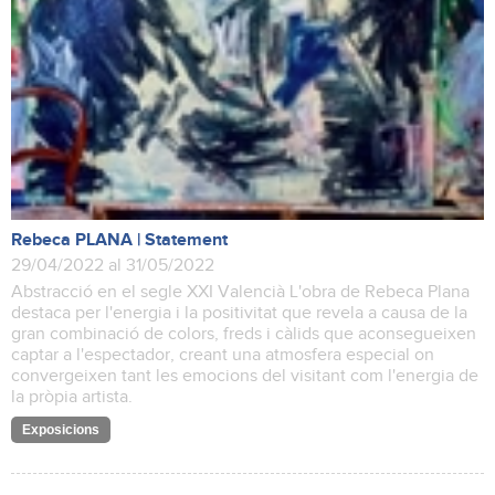
Rebeca PLANA | Statement
29/04/2022 al 31/05/2022
Abstracció en el segle XXI Valencià L'obra de Rebeca Plana
destaca per l'energia i la positivitat que revela a causa de la
gran combinació de colors, freds i càlids que aconsegueixen
captar a l'espectador, creant una atmosfera especial on
convergeixen tant les emocions del visitant com l'energia de
la pròpia artista.
Exposicions