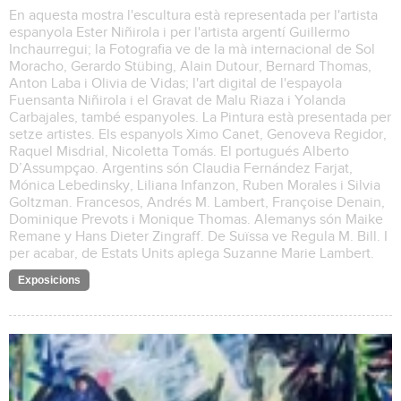
En aquesta mostra l'escultura està representada per l'artista
espanyola Ester Niñirola i per l'artista argentí Guillermo
Inchaurregui; la Fotografia ve de la mà internacional de Sol
Moracho, Gerardo Stübing, Alain Dutour, Bernard Thomas,
Anton Laba i Olivia de Vidas; l'art digital de l'espayola
Fuensanta Niñirola i el Gravat de Malu Riaza i Yolanda
Carbajales, també espanyoles. La Pintura està presentada per
setze artistes. Els espanyols Ximo Canet, Genoveva Regidor,
Raquel Misdrial, Nicoletta Tomás. El portugués Alberto
D’Assumpçao. Argentins són Claudia Fernández Farjat,
Mónica Lebedinsky, Liliana Infanzon, Ruben Morales i Silvia
Goltzman. Francesos, Andrés M. Lambert, Françoise Denain,
Dominique Prevots i Monique Thomas. Alemanys són Maike
Remane y Hans Dieter Zingraff. De Suïssa ve Regula M. Bill. I
per acabar, de Estats Units aplega Suzanne Marie Lambert.
Exposicions