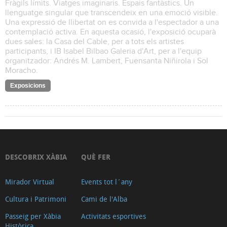
Fràgils límits. Viatges imaginaris. Espais fantàstics. Un
llenguatge singular que transcendeix en una emoció visible.
Una expressió de llibertat on es convida a l'espectador a una
contemplació activa. En aquesta ocasió, l'exposició ocuparà
dues sales: la Casa del Cable, per a tots els artistes
participants, i IB Isabel Bilbao Galeria d'Art, per a l'equip
organitzador: Andrés M. Lambert, Fuensanta Niñirola i Sol
Moracho.
Exposicions
DESCOBRIX XÀBIA
QUÈ FER
Mirador Virtual
Events tot l´any
Cultura i Patrimoni
Cami de l'Alba
Passeig per Xàbia
Activitats esportives
Històrica