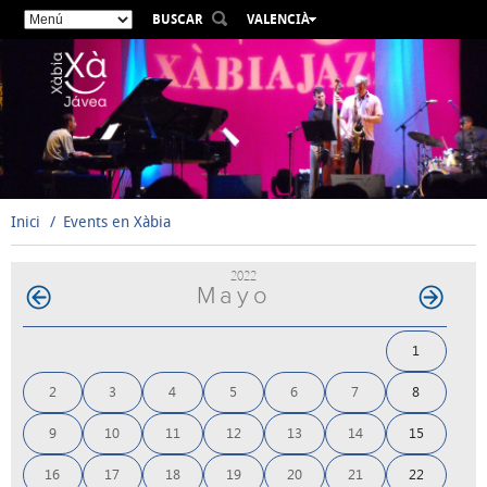
BUSCAR
VALENCIÀ
ESPAÑOL
ENGLISH
FRANÇAIS
DEUTSCH
РУССКИЙ
Inici
Events en Xàbia
2022
Mayo
1
2
3
4
5
6
7
8
9
10
11
12
13
14
15
16
17
18
19
20
21
22