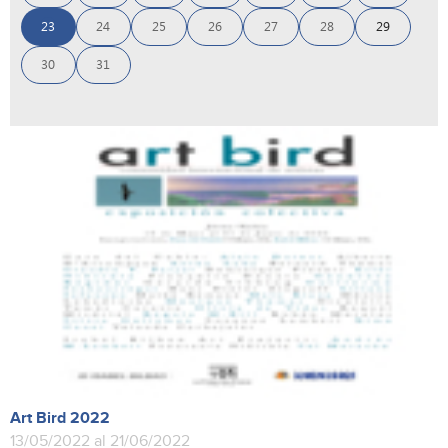
23
24
25
26
27
28
29
30
31
Art Bird 2022
13/05/2022 al 21/06/2022