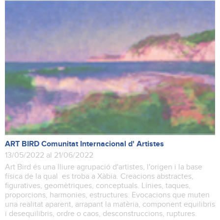
ART BIRD Comunitat Internacional d' Artistes
13/05/2022 al 21/06/2022
Art Bird és una lliure agrupació d'artistes, l'origen i la base
física de la qual es troba a Xàbia. Creacions abstractes,
figuratives, geomètriques, conceptuals. Línies, taques,
proporcions, harmonies, estructures. Evocacions que muten
una realitat aparent, arrapant la matèria, component equilibris
i desequilibris, ordre o caos, desconstruccions, ruptures.