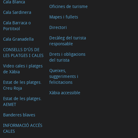
Cala Blanca
Oficines de turisme
Cala Sardinera
Mapes i fullets
Cala Barraca o
Directori
Portitxol
Decàleg del turista
Cala Granadella
responsable
CONSELLS D'ÚS DE
Drets i obligacions
LES PLATGES I CALES
del turista
Video cales i platges
Queixes,
de Xàbia
suggeriments i
Estat de les platges.
felicitacions
Creu Roja
Xàbia accessible
Estat de les platges.
AEMET
Banderes blaves
INFORMACIÓ ACCÉS
CALES