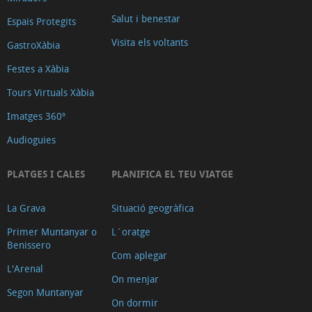
Salut i benestar
Espais Protegits
Visita els voltants
GastroXàbia
Festes a Xàbia
Tours Virtuals Xàbia
Imatges 360º
Audioguies
PLATGES I CALES
PLANIFICA EL TEU VIATGE
La Grava
Situació geogràfica
Primer Muntanyar o
L´oratge
Benissero
Com aplegar
L'Arenal
On menjar
Segon Muntanyar
On dormir