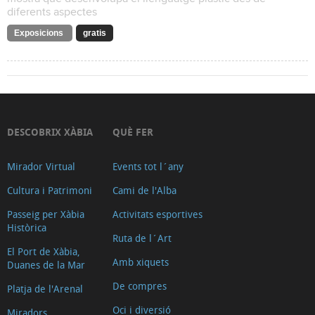
diferents aspectes
Exposicions
gratis
DESCOBRIX XÀBIA
QUÈ FER
Mirador Virtual
Events tot l´any
Cultura i Patrimoni
Cami de l'Alba
Passeig per Xàbia
Activitats esportives
Històrica
Ruta de l´Art
El Port de Xàbia,
Amb xiquets
Duanes de la Mar
De compres
Platja de l'Arenal
Oci i diversió
Miradors