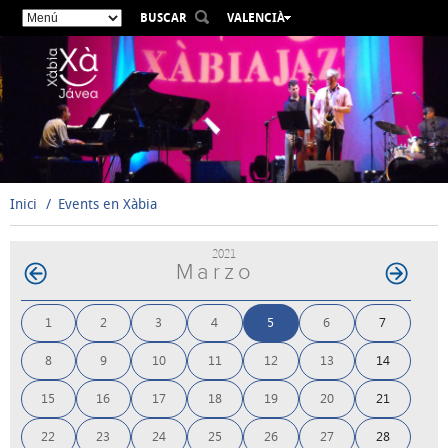
BUSCAR
VALENCIÀ
ESPAÑOL
ENGLISH
FRANÇAIS
DEUTSCH
РУССКИЙ
Inici
Events en Xàbia
2021
Marzo
1
2
3
4
5
6
7
8
9
10
11
12
13
14
15
16
17
18
19
20
21
22
23
24
25
26
27
28