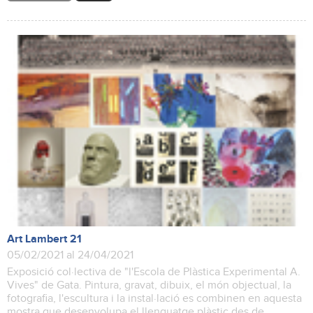
Art Lambert 21
05/02/2021 al 24/04/2021
Exposició col·lectiva de "l'Escola de Plàstica Experimental A.
Vives" de Gata. Pintura, gravat, dibuix, el món objectual, la
fotografia, l'escultura i la instal·lació es combinen en aquesta
mostra que desenvolupa el llenguatge plàstic des de