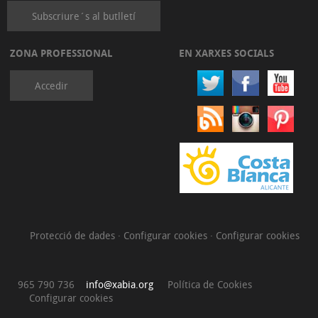
Subscriure´s al butlletí
ZONA PROFESSIONAL
EN XARXES SOCIALS
Accedir
Protecció de dades
·
Configurar cookies
·
Configurar cookies
965 790 736
info@xabia.org
Política de Cookies
Configurar cookies