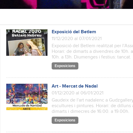
Exposició del Betlem
11/12/2020 al 07/01/2021
Exposició del Betlem realitzat per l'As
Horari: de dimarts a divendres de 10h. a
10h. a 13h. Diumenges i festius: tancat.
Exposicions
Art - Mercat de Nadal
01/12/2020 al 06/01/2021
Gaudeix de l'art nadalenc a Gudzgallery
escultures i pintures. Horari: de dilluns
dimarts i dimecres de 16:00. a 19.00h.
Exposicions