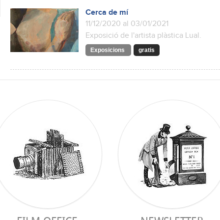
Cerca de mí
11/12/2020 al 03/01/2021
Exposició de l'artista plàstica Lual.
Exposicions
gratis