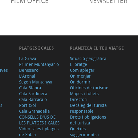
FILM OFFICE
NEWSLETTER
PLATGES I CALES
PLANIFICA EL TEU VIATGE
La Grava
Situació geogràfica
Primer Muntanyar o
L´oratge
tives
Benissero
Com aplegar
L'Arenal
On menjar
Segon Muntanyar
On dormir
Cala Blanca
Oficines de turisme
Cala Sardinera
Mapes i fullets
Cala Barraca o
Directori
ts
Portitxol
Decàleg del turista
Cala Granadella
responsable
CONSELLS D'ÚS DE
Drets i obligacions
LES PLATGES I CALES
del turista
Video cales i platges
Queixes,
de Xàbia
suggeriments i