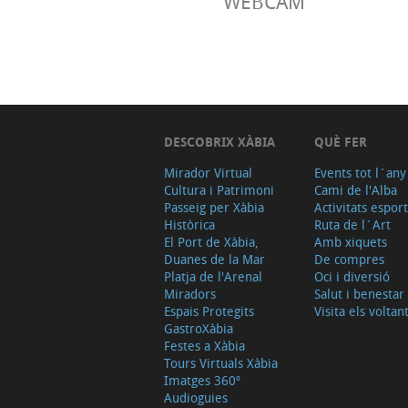
WEBCAM
DESCOBRIX XÀBIA
QUÈ FER
Mirador Virtual
Events tot l´any
Cultura i Patrimoni
Cami de l'Alba
Passeig per Xàbia
Activitats espor
Històrica
Ruta de l´Art
El Port de Xàbia,
Amb xiquets
Duanes de la Mar
De compres
Platja de l'Arenal
Oci i diversió
Miradors
Salut i benestar
Espais Protegits
Visita els voltan
GastroXàbia
Festes a Xàbia
Tours Virtuals Xàbia
Imatges 360º
Audioguies