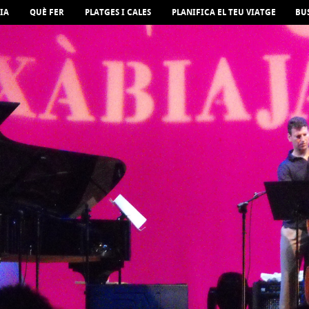
IA
QUÈ FER
PLATGES I CALES
PLANIFICA EL TEU VIATGE
BU