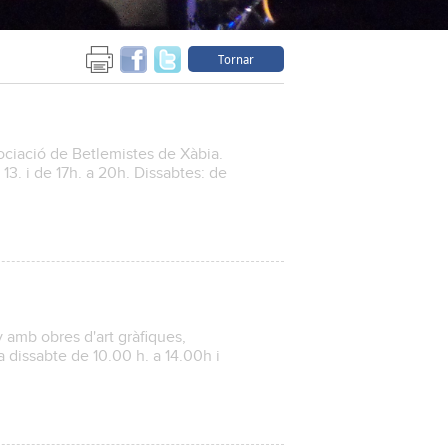
Tornar
sociació de Betlemistes de Xàbia.
 13. i de 17h. a 20h. Dissabtes: de
 amb obres d'art gràfiques,
 a dissabte de 10.00 h. a 14.00h i