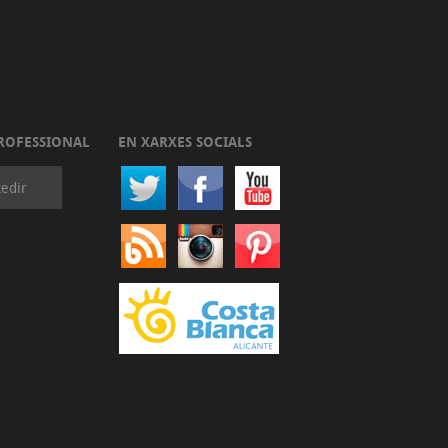
ROFESSIONAL
EN XARXES SOCIALS
edir