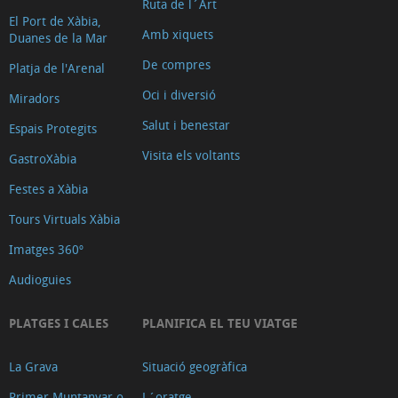
Ruta de l´Art
El Port de Xàbia,
Amb xiquets
Duanes de la Mar
De compres
Platja de l'Arenal
Oci i diversió
Miradors
Salut i benestar
Espais Protegits
Visita els voltants
GastroXàbia
Festes a Xàbia
Tours Virtuals Xàbia
Imatges 360º
Audioguies
PLATGES I CALES
PLANIFICA EL TEU VIATGE
La Grava
Situació geogràfica
Primer Muntanyar o
L´oratge