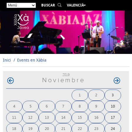
BUSCAR
VALENCIÀ
ESPAÑOL
ENGLISH
FRANÇAIS
DEUTSCH
РУССКИЙ
Inici
Events en Xàbia
2019
Noviembre
1
2
3
4
5
6
7
8
9
10
11
12
13
14
15
16
17
18
19
20
21
22
23
24