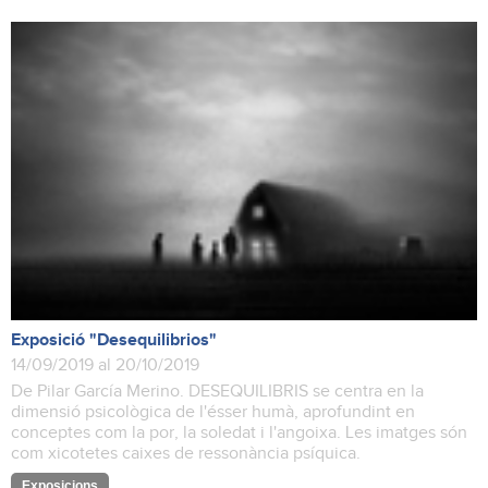
Exposició "Desequilibrios"
14/09/2019 al 20/10/2019
De Pilar García Merino. DESEQUILIBRIS se centra en la
dimensió psicològica de l'ésser humà, aprofundint en
conceptes com la por, la soledat i l'angoixa. Les imatges són
com xicotetes caixes de ressonància psíquica.
Exposicions