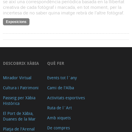
se així una correspondència periòdica basada en la llibertat
creativa de cada fotògraf i marcada, en tot moment, per la
incertesa de no saber quina imatge rebrà de l'altre fotògraf.
Exposicions
DESCOBRIX XÀBIA
QUÈ FER
Mirador Virtual
Events tot l´any
Cultura i Patrimoni
Cami de l'Alba
Passeig per Xàbia
Activitats esportives
Històrica
Ruta de l´Art
El Port de Xàbia,
Amb xiquets
Duanes de la Mar
De compres
Platja de l'Arenal