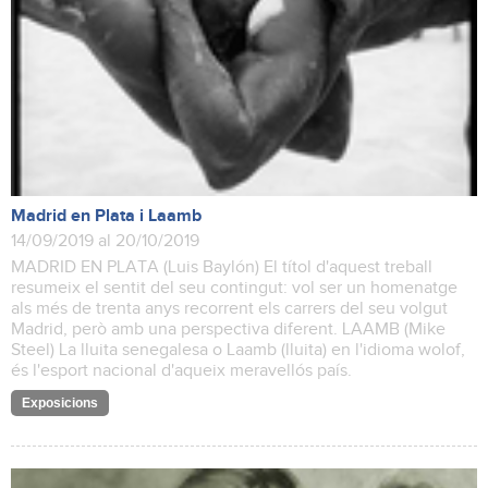
Madrid en Plata i Laamb
14/09/2019 al 20/10/2019
MADRID EN PLATA (Luis Baylón) El títol d'aquest treball
resumeix el sentit del seu contingut: vol ser un homenatge
als més de trenta anys recorrent els carrers del seu volgut
Madrid, però amb una perspectiva diferent. LAAMB (Mike
Steel) La lluita senegalesa o Laamb (lluita) en l'idioma wolof,
és l'esport nacional d'aqueix meravellós país.
Exposicions