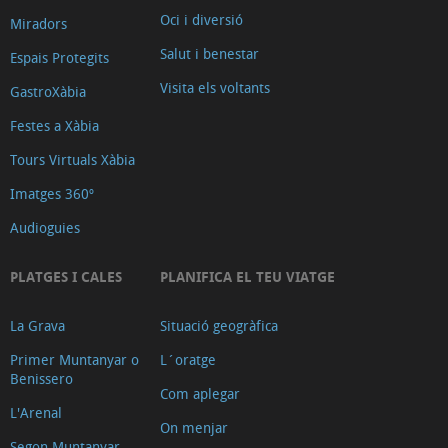
Oci i diversió
Miradors
Salut i benestar
Espais Protegits
Visita els voltants
GastroXàbia
Festes a Xàbia
Tours Virtuals Xàbia
Imatges 360º
Audioguies
PLATGES I CALES
PLANIFICA EL TEU VIATGE
La Grava
Situació geogràfica
Primer Muntanyar o
L´oratge
Benissero
Com aplegar
L'Arenal
On menjar
Segon Muntanyar