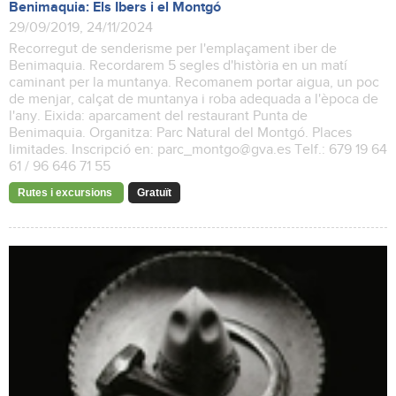
Benimaquia: Els Ibers i el Montgó
29/09/2019, 24/11/2024
Recorregut de senderisme per l'emplaçament iber de
Benimaquia. Recordarem 5 segles d'història en un matí
caminant per la muntanya. Recomanem portar aigua, un poc
de menjar, calçat de muntanya i roba adequada a l'època de
l'any. Eixida: aparcament del restaurant Punta de
Benimaquia. Organitza: Parc Natural del Montgó. Places
limitades. Inscripció en: parc_montgo@gva.es Telf.: 679 19 64
61 / 96 646 71 55
Rutes i excursions
Gratuït