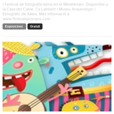
I Festival de fotografia latina en el Mediterrani. Disponible a
la Casa del Cable, Ca Lambert i Museu Arqueològic i
Etnogràfic de Xàbia. Més informació a
www.festivalojosrojos.com
Exposicions
Gratuït