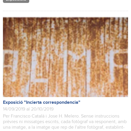
Exposició "Incierta correspondencia"
14/09/2019 al 20/10/2019
Per Francisco Català i Jose H. Melero. Sense instruccions
prèvies ni missatges escrits, cada fotògraf va responent, amb
una imatge, a la imatge que rep de l'altre fotògraf, establint-