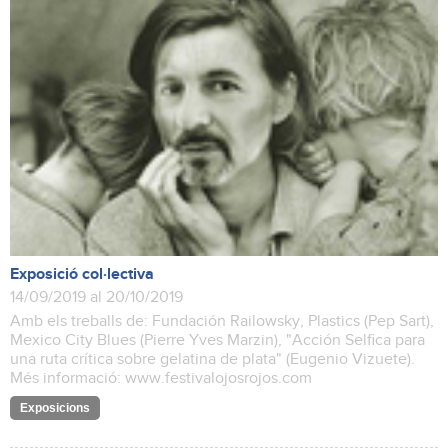
Exposició col·lectiva
14/09/2019 al 20/10/2019
Amb els treballs de: Fundación Railowsky, Plastics (Pep Sart),
Mexico City Blues (Pierre Yves Marzin), "Acción Selfica para
una ruta crítica sobre gelatina de plata" (Eugenio Vizuete).
Més informació: www.festivalojosrojos.com
Exposicions