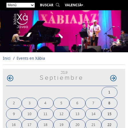
BUSCAR
VALENCIÀ
ESPAÑOL
ENGLISH
FRANÇAIS
DEUTSCH
РУССКИЙ
Inici
Events en Xàbia
2019
Septiembre
1
2
3
4
5
6
7
8
9
10
11
12
13
14
15
16
17
18
19
20
21
22