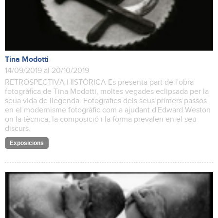
Tina Modotti
14/09/2019 al 20/10/2019
RETROSPECTIVA HISTÒRICA Es presenta part de l'obra
fotogràfica de Tina Modotti, moltes vegades eclipsada per la
seua vida de llegenda. Fotografies dels seus primers passos
en el modernisme fotogràfic com a ajudant d'Edward Weston
on la tècnica, la composició i la forma prevalen en el seu
discurs.
Exposicions