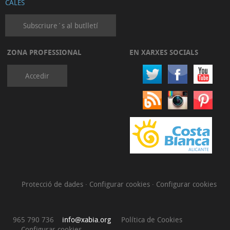
CALES
Subscriure´s al butlletí
ZONA PROFESSIONAL
EN XARXES SOCIALS
Accedir
Protecció de dades
·
Configurar cookies
·
Configurar cookies
965 790 736
info@xabia.org
Política de Cookies
Configurar cookies