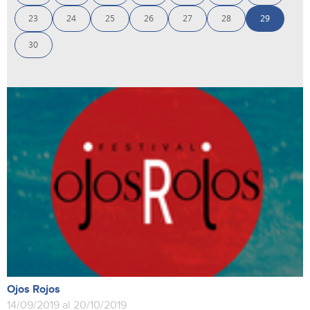
23
24
25
26
27
28
29
30
Ojos Rojos
14/09/2019 al 20/10/2019