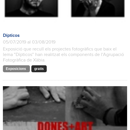
Dípticos
05/07/2019 al 03/08/2019
Exposició que recull els projectes fotogràfics que baix el
lema "Dípticos" han realitzat els components de l'Agrupació
Fotogràfica de Xàbia.
Exposicions
gratis