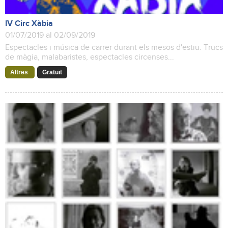
IV Circ Xàbia
01/07/2019 al 02/09/2019
Espectacles i música de carrer durant els mesos d'estiu. Trucs
de màgia, malabaristes, espectacles circenses...
Altres
Gratuït