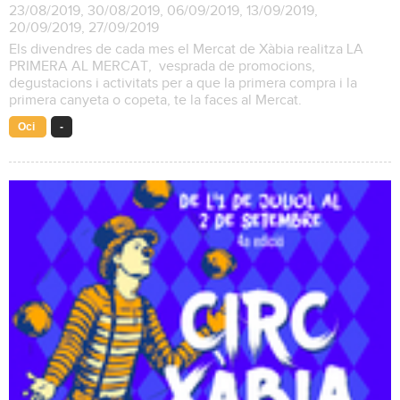
23/08/2019, 30/08/2019, 06/09/2019, 13/09/2019,
20/09/2019, 27/09/2019
Els divendres de cada mes el Mercat de Xàbia realitza LA
PRIMERA AL MERCAT, vesprada de promocions,
degustacions i activitats per a que la primera compra i la
primera canyeta o copeta, te la faces al Mercat.
Oci
-