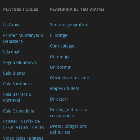
PLATGES I CALES
PLANIFICA EL TEU VIATGE
La Grava
Situació geogràfica
Primer Muntanyar o
L´oratge
Benissero
Com aplegar
L'Arenal
On menjar
Segon Muntanyar
On dormir
Cala Blanca
Oficines de turisme
Cala Sardinera
Mapes i fullets
Cala Barraca o
Directori
Portitxol
Decàleg del turista
Cala Granadella
responsable
CONSELLS D'ÚS DE
Drets i obligacions
LES PLATGES I CALES
del turista
Video cales i platges