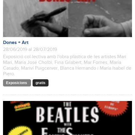
Dones + Art
28/06/2019 al 28/07/2019
Exposició col·lectiva amb l'obra plàstica de les artistes Mari
Marí, María José Cholbi, Fina Gilabert, Mar Fornes, María
Casado, Mariví Puigcerver, Blanca Hernando i María Isabel de
Piero.
Exposicions
gratis