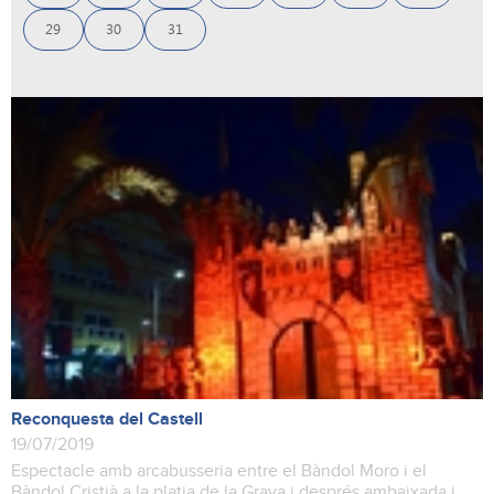
29
30
31
Reconquesta del Castell
19/07/2019
Espectacle amb arcabusseria entre el Bàndol Moro i el
Bàndol Cristià a la platja de la Grava i després ambaixada i