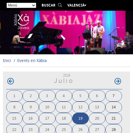
BUSCAR
VALENCIÀ
ESPAÑOL
ENGLISH
FRANÇAIS
DEUTSCH
РУССКИЙ
Inici
Events en Xàbia
2019
Julio
1
2
3
4
5
6
7
8
9
10
11
12
13
14
15
16
17
18
19
20
21
22
23
24
25
26
27
28