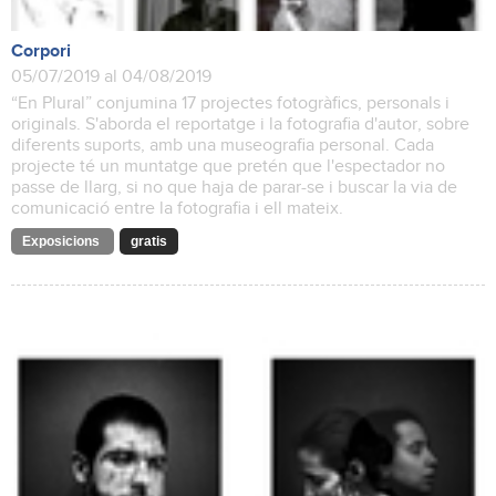
Corpori
05/07/2019 al 04/08/2019
“En Plural” conjumina 17 projectes fotogràfics, personals i
originals. S'aborda el reportatge i la fotografia d'autor, sobre
diferents suports, amb una museografia personal. Cada
projecte té un muntatge que pretén que l'espectador no
passe de llarg, si no que haja de parar-se i buscar la via de
comunicació entre la fotografia i ell mateix.
Exposicions
gratis