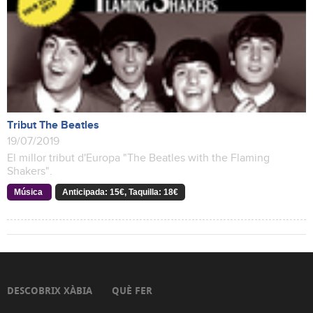
Tribut The Beatles
19/07/2019
El millor tribut d'Europa "The Beatles with the Flaming
Shakers".
Música
Anticipada: 15€, Taquilla: 18€
DESCOBRIX XÀBIA
QUÈ FER