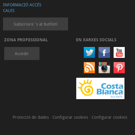
INFORMACIÓ ACCÉS
CALES
Subscriure´s al butlletí
ZONA PROFESSIONAL
EN XARXES SOCIALS
Accedir
Protecció de dades
·
Configurar cookies
·
Configurar cookies