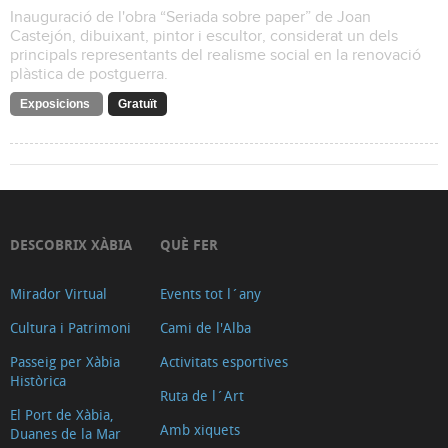
Inauguració de l'obra “Seriada sobre paper” de Joan
Castejón, dibuixant, pintor i escultor, considerat un dels
principals representants del realisme social en la renovació
plàstica de postguerra.
Exposicions
Gratuït
DESCOBRIX XÀBIA
QUÈ FER
Mirador Virtual
Events tot l´any
Cultura i Patrimoni
Cami de l'Alba
Passeig per Xàbia
Activitats esportives
Històrica
Ruta de l´Art
El Port de Xàbia,
Amb xiquets
Duanes de la Mar