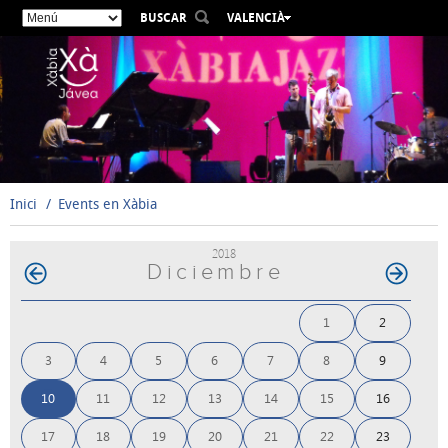
BUSCAR
VALENCIÀ
ESPAÑOL
ENGLISH
FRANÇAIS
DEUTSCH
РУССКИЙ
Inici
Events en Xàbia
2018
Diciembre
1
2
3
4
5
6
7
8
9
10
11
12
13
14
15
16
17
18
19
20
21
22
23