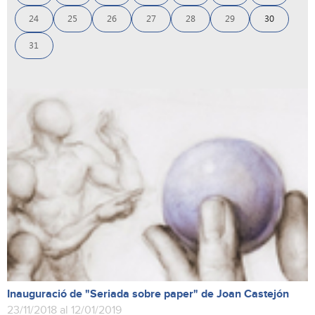
24
25
26
27
28
29
30
31
Inauguració de "Seriada sobre paper" de Joan Castejón
23/11/2018 al 12/01/2019