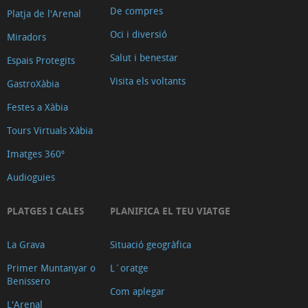
De compres
Platja de l'Arenal
Oci i diversió
Miradors
Salut i benestar
Espais Protegits
Visita els voltants
GastroXàbia
Festes a Xàbia
Tours Virtuals Xàbia
Imatges 360º
Audioguies
PLATGES I CALES
PLANIFICA EL TEU VIATGE
La Grava
Situació geogràfica
Primer Muntanyar o
L´oratge
Benissero
Com aplegar
L'Arenal