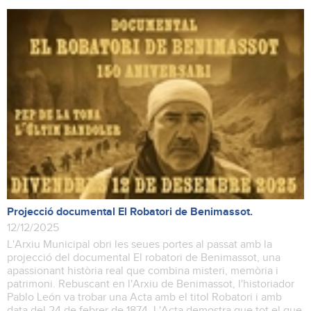
Projecció documental El Robatori de Benimassot.
12/12/2025
L'Arxiu Municipal obri les seues portes al passat amb la
projecció del documental El robatori de Benimassot, una
apassionant història real que combina misteri, memòria i
patrimoni. Rebuscant en l'Arxiu de Benimassot, l'historiador
Pablo León va trobar una Acta amb el titol Robatori i amb
data del 24 de febrer de 1874. L'Acta demostra que tot el que