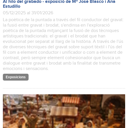
Al hilo del grabado - exposició de Mª José Blasco i Ana
Estudillo
05/12/2025 al 31/01/2026
La poètica de la puntada a través del fil conductor del gravat:
la fusió entre gravat i brodat, s'endinsa en l'exploració
poètica de la puntada mitjançant la fusió de dos tècniques
artístiques tradicionals: el gravat i el brodat que han
evolucionat per separat al llarg de la història. A través de l'ús
de diverses tècniques del gravat sobre suport tèxtil i l'ús del
fil com a element conductor i unificador o com a element de
contrast, però sempre element cohesionador que busca un
dialogue entre gravat i brodat amb la finalitat de transmetre
emocions i sensacions.
Exposicions