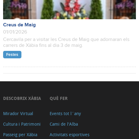
Creus de Maig
01/01/2026
Cercavila per a visitar les Creus de Maig que adornaran els
carrers de Xàbia fins al dia 3 de maig.
Festes
DESCOBRIX XÀBIA
QUÈ FER
Mirador Virtual
Events tot l´any
Cultura i Patrimoni
Cami de l'Alba
Passeig per Xàbia
Activitats esportives