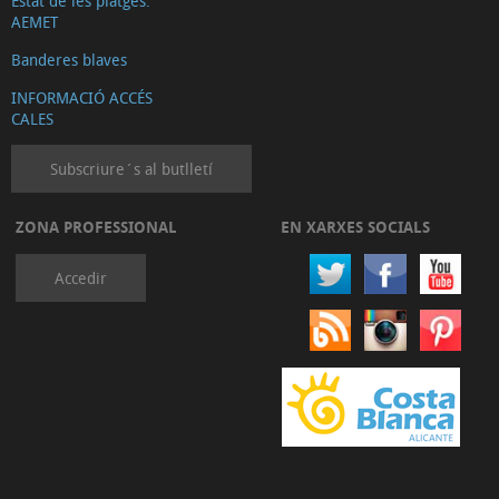
Estat de les platges.
AEMET
Banderes blaves
INFORMACIÓ ACCÉS
CALES
Subscriure´s al butlletí
ZONA PROFESSIONAL
EN XARXES SOCIALS
Accedir