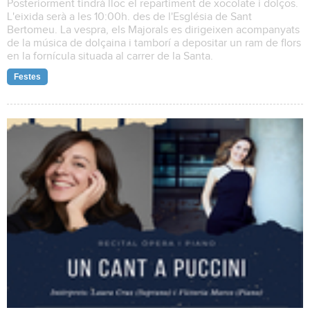
Posteriorment tindrà lloc el repartiment de xocolate i dolços.
L'eixida serà a les 10:00h. des de l'Església de Sant
Bertomeu. La vespra, els Majorals es dirigeixen acompanyats
de la música de dolçaina i tamborí a depositar un ram de flors
en la fornícula situada al carrer de la Santa.
Festes