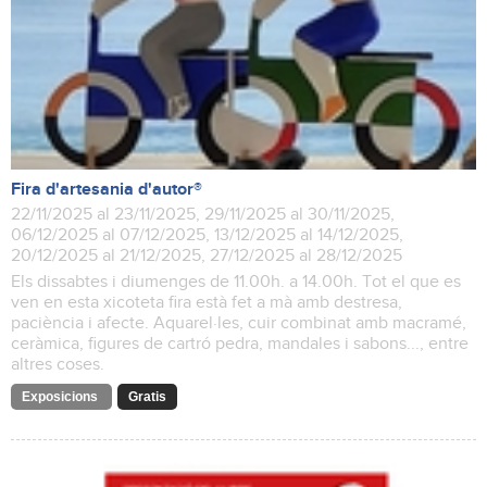
Fira d'artesania d'autor®
22/11/2025 al 23/11/2025, 29/11/2025 al 30/11/2025,
06/12/2025 al 07/12/2025, 13/12/2025 al 14/12/2025,
20/12/2025 al 21/12/2025, 27/12/2025 al 28/12/2025
Els dissabtes i diumenges de 11.00h. a 14.00h. Tot el que es
ven en esta xicoteta fira està fet a mà amb destresa,
paciència i afecte. Aquarel·les, cuir combinat amb macramé,
ceràmica, figures de cartró pedra, mandales i sabons..., entre
altres coses.
Exposicions
Gratis