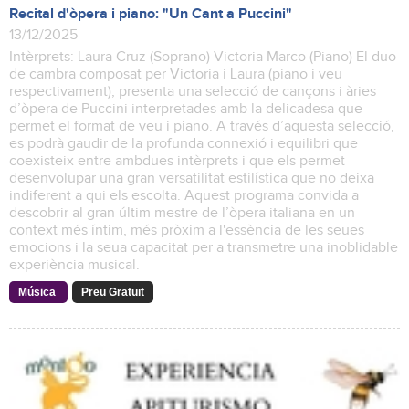
Recital d'òpera i piano: "Un Cant a Puccini"
13/12/2025
Intèrprets: Laura Cruz (Soprano) Victoria Marco (Piano) El duo
de cambra composat per Victoria i Laura (piano i veu
respectivament), presenta una selecció de cançons i àries
d’òpera de Puccini interpretades amb la delicadesa que
permet el format de veu i piano. A través d’aquesta selecció,
es podrà gaudir de la profunda connexió i equilibri que
coexisteix entre ambdues intèrprets i que els permet
desenvolupar una gran versatilitat estilística que no deixa
indiferent a qui els escolta. Aquest programa convida a
descobrir al gran últim mestre de l’òpera italiana en un
context més íntim, més pròxim a l'essència de les seues
emocions i la seua capacitat per a transmetre una inoblidable
experiència musical.
Música
Preu Gratuït