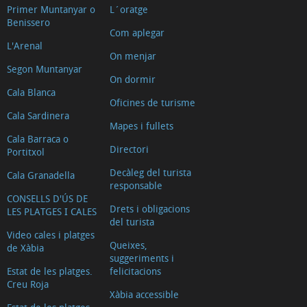
Primer Muntanyar o
L´oratge
Benissero
Com aplegar
L'Arenal
On menjar
Segon Muntanyar
On dormir
Cala Blanca
Oficines de turisme
Cala Sardinera
Mapes i fullets
Cala Barraca o
Directori
Portitxol
Decàleg del turista
Cala Granadella
responsable
CONSELLS D'ÚS DE
Drets i obligacions
LES PLATGES I CALES
del turista
Video cales i platges
Queixes,
de Xàbia
suggeriments i
Estat de les platges.
felicitacions
Creu Roja
Xàbia accessible