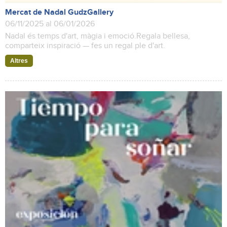
Mercat de Nadal GudzGallery
06/11/2025 al 06/01/2026
Nadal és temps d'art, màgia i emoció.Regala bellesa,
comparteix inspiració — fes un regal ple d'art.
Altres