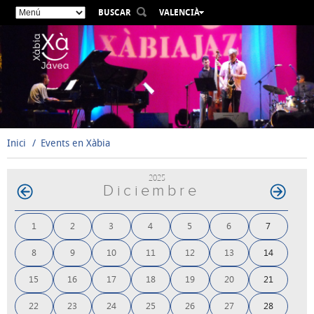
BUSCAR
VALENCIÀ
ESPAÑOL
ENGLISH
FRANÇAIS
DEUTSCH
РУССКИЙ
Inici
Events en Xàbia
2025
Diciembre
1
2
3
4
5
6
7
8
9
10
11
12
13
14
15
16
17
18
19
20
21
22
23
24
25
26
27
28