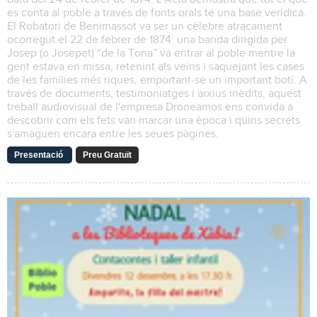
es conta al poble a través de fonts orals té una base verídica.
El Robatori de Benimassot va ser un cèlebre atracament
ocorregut el 22 de febrer de 1874: una banda dirigida per
Josep (o Josepet) “de la Tona” va entrar al poble mentre la
gent estava en missa, retenint als veïns i saquejant les cases
de les famílies més riques, emportant-se un important botí. A
través de documents, testimoniatges i arxius inèdits, aquest
treball audiovisual de l'empresa Droneamos ens convida a
descobrir com els fets van marcar una època i quins secrets
s'amaguen encara entre les seues pàgines.
Presentació
Preu Gratuït