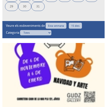
29
30
31
Veure els esdeveniments de
Esta setmana
15 dies
Categoria