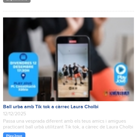
Ball urba amb Tik tok a càrrec Laura Cholbi
12/12/2025
Passa una vesprada diferent amb els teus amics i amigues
practicant ball urbà utilitzant Tik tok, a càrrec de Laura Cholbi
PlayJove