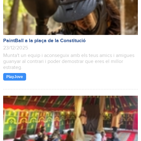
PaintBall a la plaça de la Constitució
23/12/2025
Munta't un equip i aconseguix amb els teus amics i amigues
guanyar al contrari i poder demostrar que eres el millor
estrateg.
PlayJove