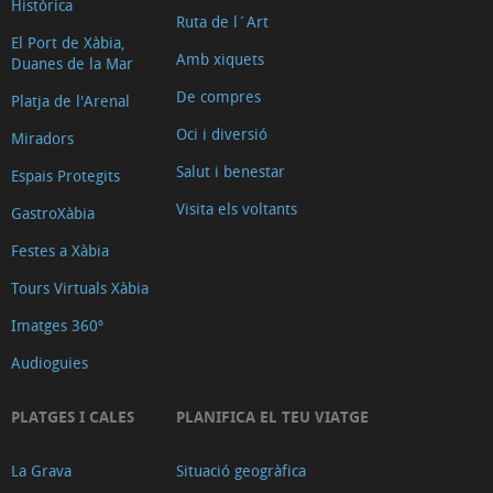
Històrica
Ruta de l´Art
El Port de Xàbia,
Amb xiquets
Duanes de la Mar
De compres
Platja de l'Arenal
Oci i diversió
Miradors
Salut i benestar
Espais Protegits
Visita els voltants
GastroXàbia
Festes a Xàbia
Tours Virtuals Xàbia
Imatges 360º
Audioguies
PLATGES I CALES
PLANIFICA EL TEU VIATGE
La Grava
Situació geogràfica