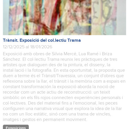
Trànsit. Exposició del col.lectiu Trama
12/12/2025 al 18/01/2026
Exposició amb obres de Silvia Mercé, Lua Ramé i Briza
Sánchez. El col·lectiu Trama reunix les pràctiques de tres
artistes que dialoguen des de la pintura, el disseny, la
instal·lació i la fotografia. En esta oportunitat, la proposta que
duen a terme és el Trànsit/Travessia, un conjunt d'obres que
reflexiona sobre la llar, el trànsit i la memòria com a espais en
constant transformación.la exposició aborda la noció de
recordar com un acte actiu de reconstrucció: un teixit
simbòlic on els fils rojos connecten experiències personals i
col·lectives. Des del material fins a l'emocional, les peces
configuren una narrativa visual que explora la idea de la llar
no com un lloc estàtic, sinó com una trama de vincles,
imatges i gestos en permanent moviment.
Exposicions