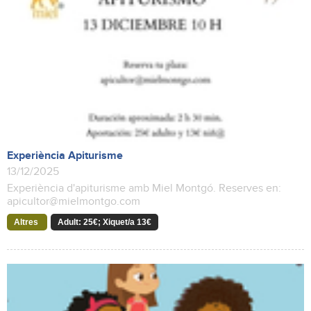
Experiència Apiturisme
13/12/2025
Experiència d'apiturisme amb Miel Montgó. Reserves en:
apicultor@mielmontgo.com
Altres
Adult: 25€; Xiquet/a 13€