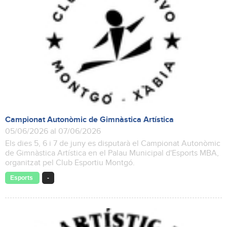
Campionat Autonòmic de Gimnàstica Artística
05/06/2026 al 07/06/2026
Els dies 5, 6 i 7 de juny es disputarà el Campionat Autonòmic
de Gimnàstica Artística en el Palau Municipal d'Esports MBA,
organitzat pel Club Esportiu Montgó.
Esports
-