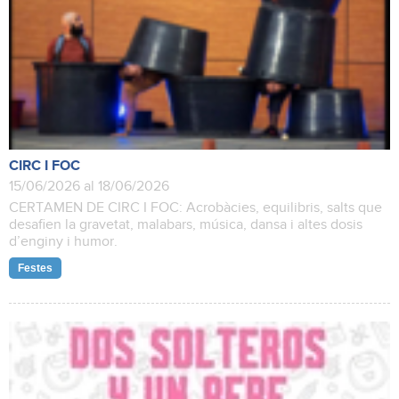
CIRC I FOC
15/06/2026 al 18/06/2026
CERTAMEN DE CIRC I FOC: Acrobàcies, equilibris, salts que
desafien la gravetat, malabars, música, dansa i altes dosis
d’enginy i humor.
Festes