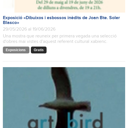
Exposició «Dibuixos i esbossos inèdits de Joan Bte. Soler
Blasco»
29/05/2026 al 19/06/2026
Una mostra que reuneix per primera vegada una selecció
d'obres mai vistes d'aquest referent cultural xabienc.
Exposicions
Gratis