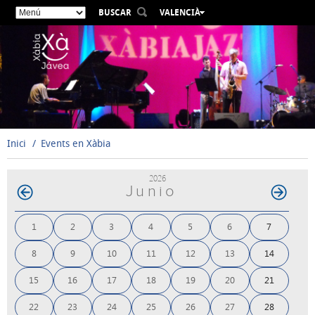
BUSCAR
VALENCIÀ
ESPAÑOL
ENGLISH
FRANÇAIS
DEUTSCH
РУССКИЙ
Inici
Events en Xàbia
2026
Junio
1
2
3
4
5
6
7
8
9
10
11
12
13
14
15
16
17
18
19
20
21
22
23
24
25
26
27
28