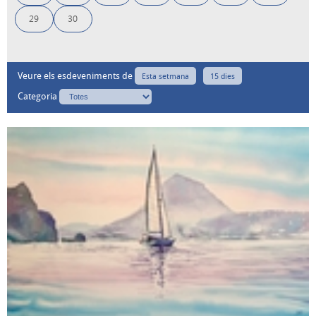
29
30
Veure els esdeveniments de
Esta setmana
15 dies
Categoria