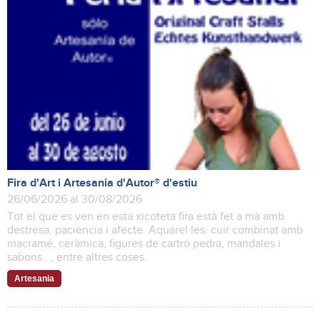
Fira d'Art i Artesania d'Autor® d'estiu
26/06/2026 al 30/08/2026
Tot el que es ven en esta xicoteta fira està fet a mà amb
destresa, paciència i afecte. Aquarel·les, cuir combinat amb
macramé, ceràmica, figures de cartró pedra, mandales i
sabons..., entre altres coses.
Artesania