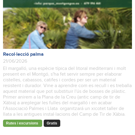
Recol·lecció palma
21/06/2026
El margalló, una espècie típica del litoral mediterrani i molt
present en el Montgó, s'ha fet servir sempre per elaborar
cistelles, cabassos, catifes i cordes per ser un material
resistent i durador. Vine a aprendre com es recull i es treballa
aquest material que pot substituir l'ús de bosses de plàstic.
Primer anirem a la Plana de la Creu (antic camp de tir de
Xàbia) a areplegar les fulles del margalló i en acabar
l'Associació Palmes i Llata organitzará un xicotet taller de
llata a les antigues instal·lacions del Camp de Tir de Xàbia.
Rutes i excursions
Gratis