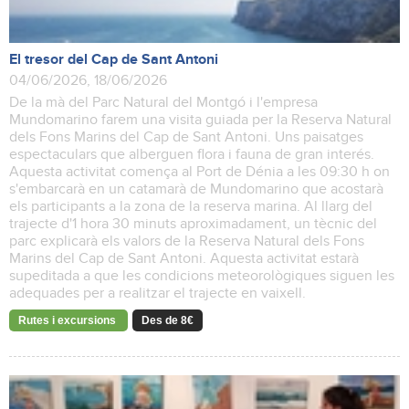
El tresor del Cap de Sant Antoni
04/06/2026, 18/06/2026
De la mà del Parc Natural del Montgó i l'empresa
Mundomarino farem una visita guiada per la Reserva Natural
dels Fons Marins del Cap de Sant Antoni. Uns paisatges
espectaculars que alberguen flora i fauna de gran interés.
Aquesta activitat comença al Port de Dénia a les 09:30 h on
s'embarcarà en un catamarà de Mundomarino que acostarà
els participants a la zona de la reserva marina. Al llarg del
trajecte d'1 hora 30 minuts aproximadament, un tècnic del
parc explicarà els valors de la Reserva Natural dels Fons
Marins del Cap de Sant Antoni. Aquesta activitat estarà
supeditada a que les condicions meteorològiques siguen les
adequades per a realitzar el trajecte en vaixell.
Rutes i excursions
Des de 8€