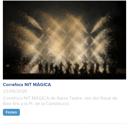
Correfocs NIT MÀGICA
23/06/2026
Correfocs NIT MÀGICA de Xarxa Teatre, des del Raval de
Baix fins a la Pl. de la Constitució.
Festes