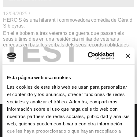
12/09/2025 /
HEROIS és una hilarant i commovedora comèdia de Gérald
Sibleyras.
En ella trobem a tres veterans de guerra que passen els
TEST
seus últims dies en una residència militar de veterans
enredats en batalles verbals dels seus records i oblidades
campanyes militars, criticant a la germana sor Inés i
reflexionant sobre les seues vides.
A càrrec de: Grup de Teatre Comissió d’Arts Escèniques de
l’Il·lustre Col·legi Oficial de Metges de València.
Obra en castellà.
Esta página web usa cookies
Las cookies de este sitio web se usan para personalizar
Teatre
Preu Donatiu 5€ a favor de TAPIS.
el contenido y los anuncios, ofrecer funciones de redes
sociales y analizar el tráfico. Además, compartimos
información sobre el uso que haga del sitio web con
nuestros partners de redes sociales, publicidad y análisis
DESCOBRIX XÀBIA
QUÈ FER
web, quienes pueden combinarla con otra información
que les haya proporcionado o que hayan recopilado a
Mirador Virtual
Events tot l´any