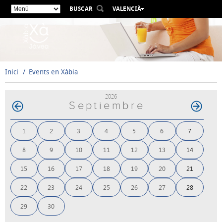
BUSCAR
VALENCIÀ
ESPAÑOL
ENGLISH
FRANÇAIS
DEUTSCH
Inici
Events en Xàbia
РУССКИЙ
2026
Septiembre
1
2
3
4
5
6
7
8
9
10
11
12
13
14
15
16
17
18
19
20
21
22
23
24
25
26
27
28
29
30