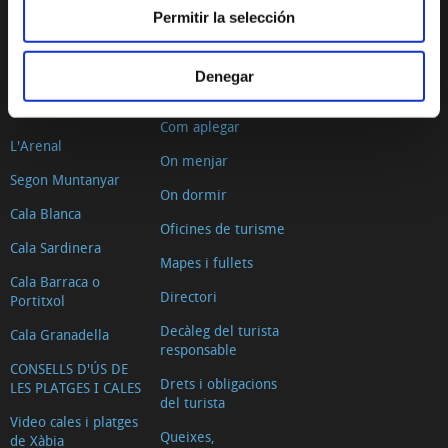
PLATGES I CALES
PLANIFICA EL TEU VIATGE
Permitir la selección
La Grava
Situació geogràfica
Denegar
Primer Muntanyar o
L´oratge
Benissero
Com aplegar
L'Arenal
On menjar
Segon Muntanyar
On dormir
Cala Blanca
Oficines de turisme
Cala Sardinera
Mapes i fullets
Cala Barraca o
Directori
Portitxol
Decàleg del turista
Cala Granadella
responsable
CONSELLS D'ÚS DE
Drets i obligacions
LES PLATGES I CALES
del turista
Video cales i platges
Queixes,
de Xàbia