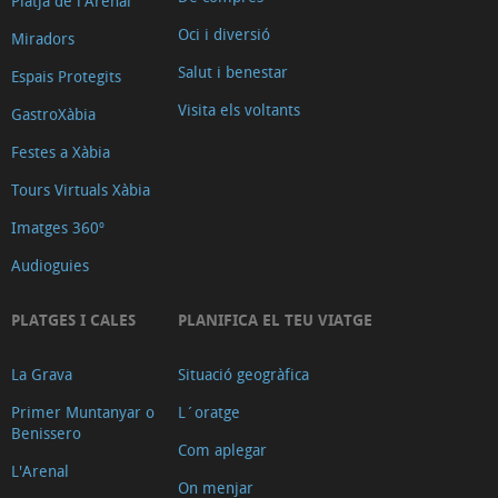
Platja de l'Arenal
Oci i diversió
Miradors
Salut i benestar
Espais Protegits
Visita els voltants
GastroXàbia
Festes a Xàbia
Tours Virtuals Xàbia
Imatges 360º
Audioguies
PLATGES I CALES
PLANIFICA EL TEU VIATGE
La Grava
Situació geogràfica
Primer Muntanyar o
L´oratge
Benissero
Com aplegar
L'Arenal
On menjar