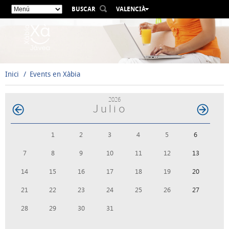
BUSCAR
VALENCIÀ
ESPAÑOL
ENGLISH
FRANÇAIS
DEUTSCH
Inici
Events en Xàbia
РУССКИЙ
2026
Julio
1
2
3
4
5
6
7
8
9
10
11
12
13
14
15
16
17
18
19
20
21
22
23
24
25
26
27
28
29
30
31