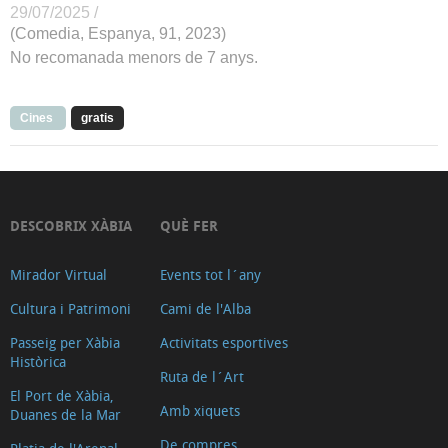
29/07/2025 /
(Comedia, Espanya, 91, 2023)
No recomanada menors de 7 anys.
Cines
gratis
DESCOBRIX XÀBIA
QUÈ FER
Mirador Virtual
Events tot l´any
Cultura i Patrimoni
Cami de l'Alba
Passeig per Xàbia
Activitats esportives
Històrica
Ruta de l´Art
El Port de Xàbia,
Amb xiquets
Duanes de la Mar
De compres