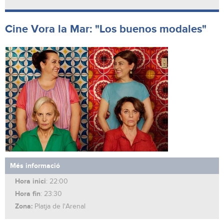
Cine Vora la Mar: "Los buenos modales"
Més informació
Hora inici
: 22:00
Hora fin
: 23:30
Zona:
Platja de l'Arenal