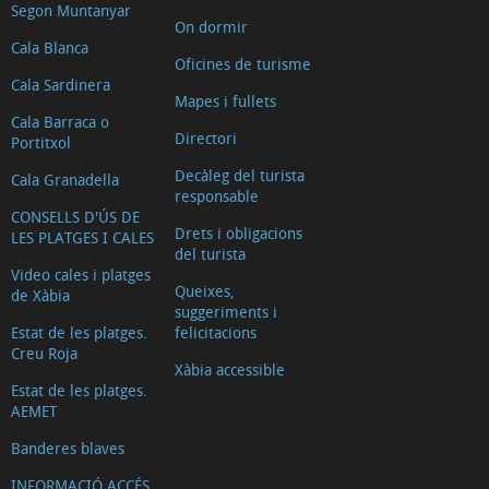
Segon Muntanyar
On dormir
Cala Blanca
Oficines de turisme
Cala Sardinera
Mapes i fullets
Cala Barraca o
Directori
Portitxol
Decàleg del turista
Cala Granadella
responsable
CONSELLS D'ÚS DE
Drets i obligacions
LES PLATGES I CALES
del turista
Video cales i platges
Queixes,
de Xàbia
suggeriments i
Estat de les platges.
felicitacions
Creu Roja
Xàbia accessible
Estat de les platges.
AEMET
Banderes blaves
INFORMACIÓ ACCÉS