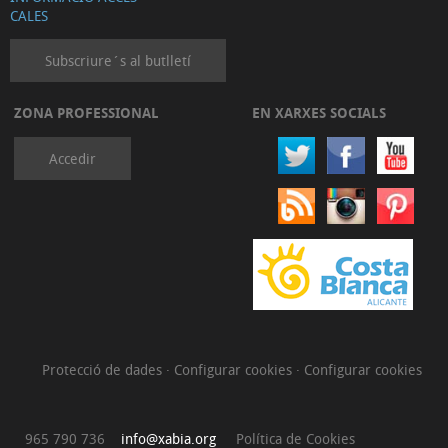
CALES
Subscriure´s al butlletí
ZONA PROFESSIONAL
EN XARXES SOCIALS
Accedir
Protecció de dades
·
Configurar cookies
·
Configurar cookies
965 790 736
info@xabia.org
Política de Cookies