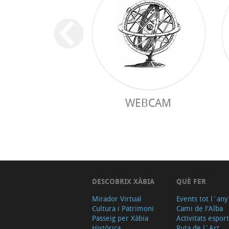
WEBCAM
DESCOBRIX XÀBIA
QUÈ FER
Mirador Virtual
Events tot l´any
Cultura i Patrimoni
Cami de l'Alba
Passeig per Xàbia
Activitats espor
Històrica
Ruta de l´Art