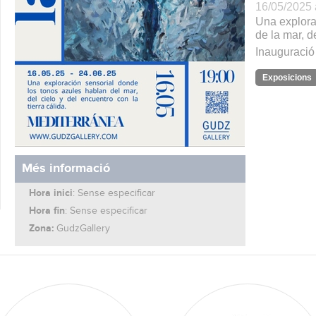
16/05/2025 
Una explorac
de la mar, d
Inauguració
Exposicions
Més informació
Hora inici
: Sense especificar
Hora fin
: Sense especificar
Zona:
GudzGallery