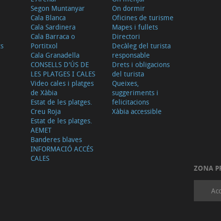
Segon Muntanyar
On dormir
Cala Blanca
Oficines de turisme
Cala Sardinera
Mapes i fullets
Cala Barraca o
Directori
ts
Portitxol
Decàleg del turista
Cala Granadella
responsable
CONSELLS D'ÚS DE
Drets i obligacions
LES PLATGES I CALES
del turista
Video cales i platges
Queixes,
de Xàbia
suggeriments i
Estat de les platges.
felicitacions
Creu Roja
Xàbia accessible
Estat de les platges.
AEMET
Banderes blaves
INFORMACIÓ ACCÉS
CALES
ZONA P
Acc