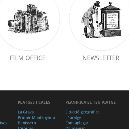
FILM OFFICE
NEWSLETTER
PLATGES I CALES
PLANIFICA EL TEU VIATGE
La Grava
Situació geogràfica
Primer Muntanyar o
L´oratge
tives
Benissero
Com aplegar
L'Arenal
On menjar