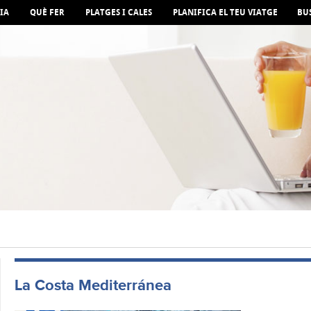
IA
QUÈ FER
PLATGES I CALES
PLANIFICA EL TEU VIATGE
BU
La Costa Mediterránea