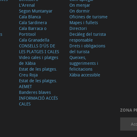
L'Arenal
On menjar
Segon Muntanyar
On dormir
Cala Blanca
Oficines de turisme
Cala Sardinera
Mapes i fullets
Cala Barraca o
Directori
ts
Portitxol
Decàleg del turista
Cala Granadella
responsable
CONSELLS D'ÚS DE
Drets i obligacions
LES PLATGES I CALES
del turista
Video cales i platges
Queixes,
de Xàbia
suggeriments i
Estat de les platges.
felicitacions
Creu Roja
Xàbia accessible
Estat de les platges.
AEMET
Banderes blaves
INFORMACIÓ ACCÉS
CALES
ZONA P
Acc