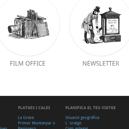
FILM OFFICE
NEWSLETTER
PLATGES I CALES
PLANIFICA EL TEU VIATGE
La Grava
Situació geogràfica
Primer Muntanyar o
L´oratge
tives
Benissero
Com aplegar