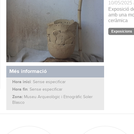
10/05/2025 
Exposició de
amb una mos
ceràmica
Exposicions
Més informació
Hora inici
: Sense especificar
Hora fin
: Sense especificar
Zona:
Museu Arqueològic i Etnogràfic Soler
Blasco