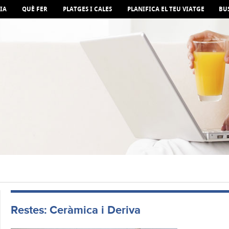
IA
QUÈ FER
PLATGES I CALES
PLANIFICA EL TEU VIATGE
BU
Restes: Ceràmica i Deriva