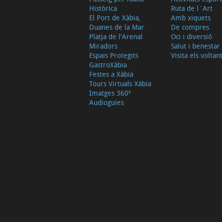
Històrica
Ruta de l´Art
El Port de Xàbia,
Amb xiquets
Duanes de la Mar
De compres
Platja de l'Arenal
Oci i diversió
Miradors
Salut i benestar
Espais Protegits
Visita els voltan
GastroXàbia
Festes a Xàbia
Tours Virtuals Xàbia
Imatges 360º
Audioguies