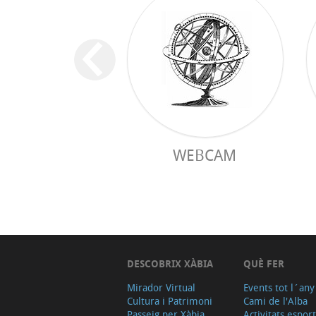
WEBCAM
DESCOBRIX XÀBIA
QUÈ FER
Mirador Virtual
Events tot l´any
Cultura i Patrimoni
Cami de l'Alba
Passeig per Xàbia
Activitats espor