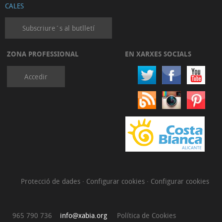
CALES
Subscriure´s al butlletí
ZONA PROFESSIONAL
EN XARXES SOCIALS
Accedir
Protecció de dades
·
Configurar cookies
·
Configurar cookies
965 790 736
info@xabia.org
Política de Cookies