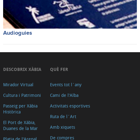
Audioguies
DESCOBRIX XÀBIA
QUÈ FER
Mirador Virtual
Events tot l´any
Cultura i Patrimoni
Cami de l'Alba
Passeig per Xàbia
Activitats esportives
Històrica
Ruta de l´Art
El Port de Xàbia,
Amb xiquets
Duanes de la Mar
De compres
Platja de l'Arenal