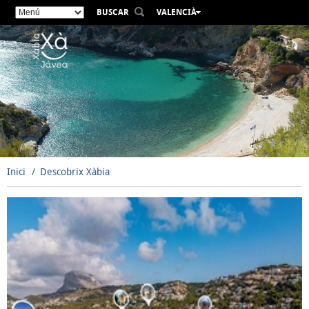
BUSCAR
VALENCIÀ
ESPAÑOL
ENGLISH
FRANÇAIS
DEUTSCH
РУССКИЙ
Inici
Descobrix Xàbia