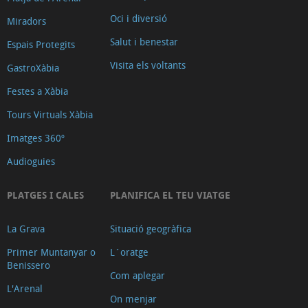
Oci i diversió
Miradors
Salut i benestar
Espais Protegits
Visita els voltants
GastroXàbia
Festes a Xàbia
Tours Virtuals Xàbia
Imatges 360º
Audioguies
PLATGES I CALES
PLANIFICA EL TEU VIATGE
La Grava
Situació geogràfica
Primer Muntanyar o
L´oratge
Benissero
Com aplegar
L'Arenal
On menjar