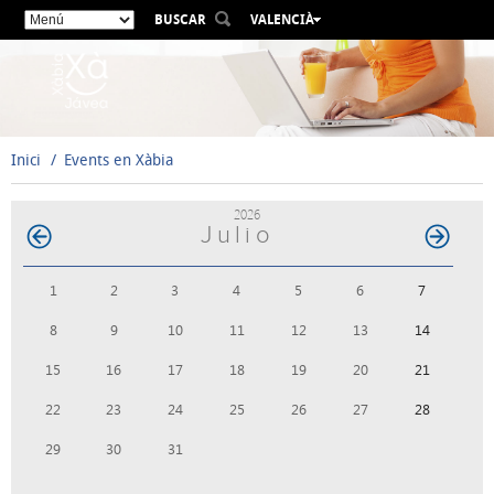
BUSCAR
VALENCIÀ
ESPAÑOL
ENGLISH
FRANÇAIS
DEUTSCH
Inici
Events en Xàbia
РУССКИЙ
2026
Julio
1
2
3
4
5
6
7
8
9
10
11
12
13
14
15
16
17
18
19
20
21
22
23
24
25
26
27
28
29
30
31