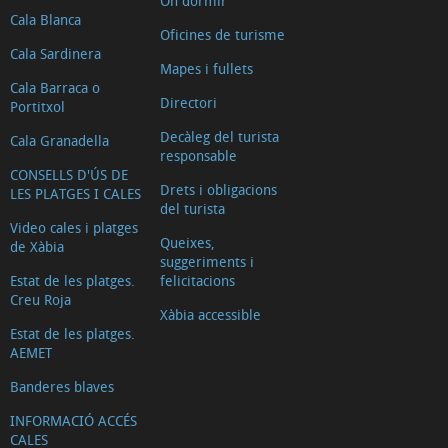
On dormir
Cala Blanca
Oficines de turisme
Cala Sardinera
Mapes i fullets
Cala Barraca o
Directori
Portitxol
Decàleg del turista
Cala Granadella
responsable
CONSELLS D'ÚS DE
Drets i obligacions
LES PLATGES I CALES
del turista
Video cales i platges
Queixes,
de Xàbia
suggeriments i
Estat de les platges.
felicitacions
Creu Roja
Xàbia accessible
Estat de les platges.
AEMET
Banderes blaves
INFORMACIÓ ACCÉS
CALES