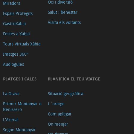
Oci i diversió
Miradors
Salut i benestar
Espais Protegits
Visita els voltants
GastroXàbia
Festes a Xàbia
Tours Virtuals Xàbia
Imatges 360º
Audioguies
PLATGES I CALES
PLANIFICA EL TEU VIATGE
La Grava
Situació geogràfica
Primer Muntanyar o
L´oratge
Benissero
Com aplegar
L'Arenal
On menjar
Segon Muntanyar