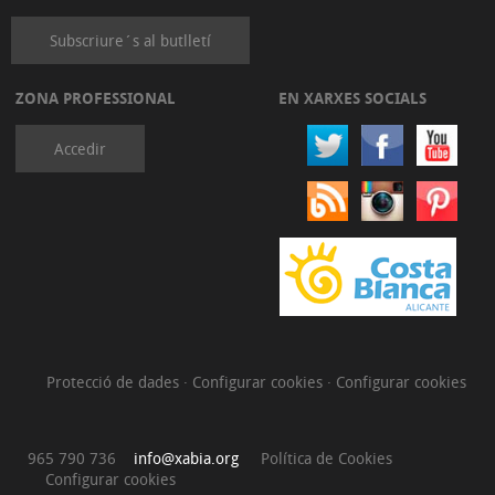
Subscriure´s al butlletí
ZONA PROFESSIONAL
EN XARXES SOCIALS
Accedir
Protecció de dades
·
Configurar cookies
·
Configurar cookies
965 790 736
info@xabia.org
Política de Cookies
Configurar cookies