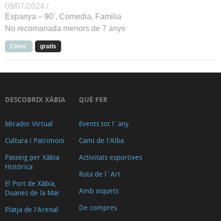
09/07/2024 /
Espanya – 90’, Comedia, Familia
No recomanada menors de 7 anys
Cines
gratis
DESCOBRIX XÀBIA
QUÈ FER
Mirador Virtual
Events tot l´any
Cultura i Patrimoni
Cami de l'Alba
Passeig per Xàbia
Activitats esportives
Històrica
Ruta de l´Art
El Port de Xàbia,
Amb xiquets
Duanes de la Mar
De compres
Platja de l'Arenal