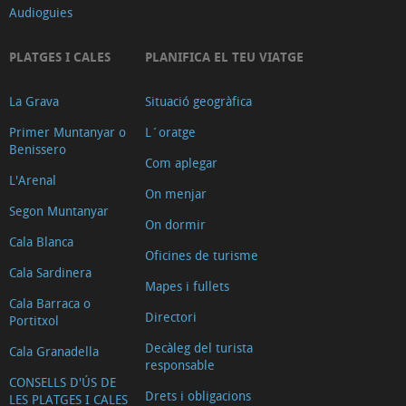
Audioguies
PLATGES I CALES
PLANIFICA EL TEU VIATGE
La Grava
Situació geogràfica
Primer Muntanyar o
L´oratge
Benissero
Com aplegar
L'Arenal
On menjar
Segon Muntanyar
On dormir
Cala Blanca
Oficines de turisme
Cala Sardinera
Mapes i fullets
Cala Barraca o
Directori
Portitxol
Decàleg del turista
Cala Granadella
responsable
CONSELLS D'ÚS DE
Drets i obligacions
LES PLATGES I CALES