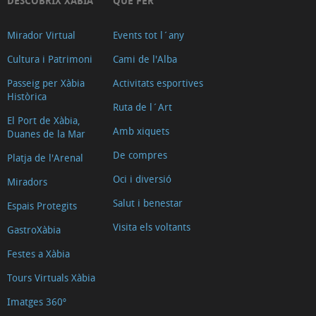
DESCOBRIX XÀBIA
QUÈ FER
Mirador Virtual
Events tot l´any
Cultura i Patrimoni
Cami de l'Alba
Passeig per Xàbia
Activitats esportives
Històrica
Ruta de l´Art
El Port de Xàbia,
Amb xiquets
Duanes de la Mar
De compres
Platja de l'Arenal
Oci i diversió
Miradors
Salut i benestar
Espais Protegits
Visita els voltants
GastroXàbia
Festes a Xàbia
Tours Virtuals Xàbia
Imatges 360º