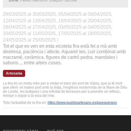
Zona:
Paseo Marítimo Joaquín Sorolla
29/03/2025 al 30/03/2025, 05/04/2025 al 06/04/2025,
12/04/2025 al 13/04/2025, 19/04/2025 al 20/04/2025,
26/04/2025 al 27/04/2025, 03/05/2025 al 04/05/2025,
10/05/2025 al 11/05/2025, 17/05/2025 al 18/05/2025,
24/05/2025 al 25/05/2025 /
Tot el que es ven en esta xicoteta fira està fet a mà amb
destresa, paciència i afecte. Aquarel·les, cuir combinat amb
macramé, ceràmica, figures de cartró pedra, mandales i
sabons..., entre altres coses.
Artesania
La fira és un motiu més per a visitar el barri del port de Xàbia, que ja té molt
que oferir: el mateix port amb la llotja, l'església modernista de la Mare de Déu
de Loreto, les botigues i una infinitat de terrasses per a prendre un refresc,
menjar o sopar a la vora del mar.
Tota l'actualitat de la fira en:
https://www.puebloartesano.es/javeaverano