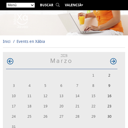
BUSCAR
VALENCIÀ
ESPAÑOL
ENGLISH
FRANÇAIS
DEUTSCH
Inici
Events en Xàbia
РУССКИЙ
2026
Marzo
1
2
3
4
5
6
7
8
9
10
11
12
13
14
15
16
17
18
19
20
21
22
23
24
25
26
27
28
29
30
31