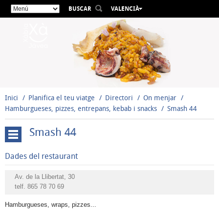
BUSCAR
VALENCIÀ
ESPAÑOL
ENGLISH
FRANÇAIS
DEUTSCH
РУССКИЙ
Inici
Planifica el teu viatge
Directori
On menjar
Hamburgueses, pizzes, entrepans, kebab i snacks
Smash 44
Smash 44
Restaurants
Dades del restaurant
guardonats
Cuina
Av. de la Llibertat, 30
telf.
865 78 70 69
Local-
Mediterrània
Hamburgueses, wraps, pizzes...
Bars