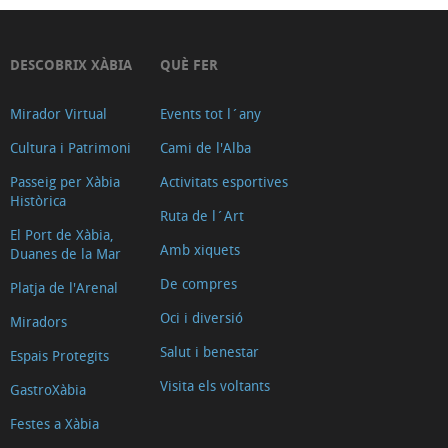
de
tapes
DESCOBRIX XÀBIA
QUÈ FER
Cuina
internacional
Mirador Virtual
Events tot l´any
i
Cultura i Patrimoni
Cami de l'Alba
altres
Passeig per Xàbia
Activitats esportives
Cuina
Històrica
Ruta de l´Art
asiàtica
El Port de Xàbia,
Hamburgueses,
Amb xiquets
Duanes de la Mar
pizzes,
De compres
Platja de l'Arenal
entrepans,
Oci i diversió
Miradors
kebab
Salut i benestar
Espais Protegits
i
snacks
Visita els voltants
GastroXàbia
Menjar
Festes a Xàbia
per