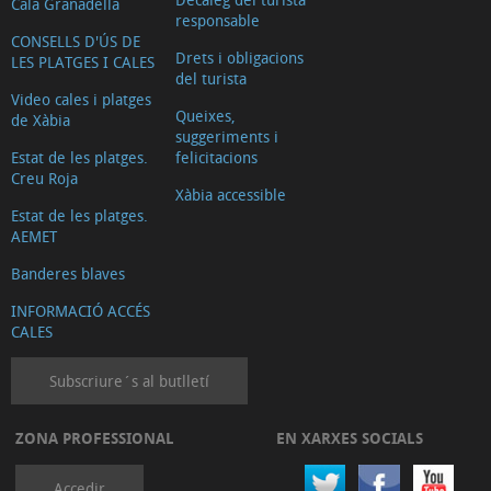
Cala Granadella
responsable
CONSELLS D'ÚS DE
Drets i obligacions
LES PLATGES I CALES
del turista
Video cales i platges
Queixes,
de Xàbia
suggeriments i
Estat de les platges.
felicitacions
Creu Roja
Xàbia accessible
Estat de les platges.
AEMET
Banderes blaves
INFORMACIÓ ACCÉS
CALES
Subscriure´s al butlletí
ZONA PROFESSIONAL
EN XARXES SOCIALS
Accedir