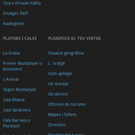
Tours Virtuals Xàbia
a
Imatges 360º
emportar
Empreses
Audioguies
de
PLATGES I CALES
PLANIFICA EL TEU VIATGE
lliurament
de
La Grava
Situació geogràfica
menjar
Primer Muntanyar o
L´oratge
a
Benissero
Com aplegar
domicili
L'Arenal
On menjar
Segon Muntanyar
On dormir
Cala Blanca
Oficines de turisme
Cala Sardinera
Mapes i fullets
Cala Barraca o
Directori
Portitxol
Decàleg del turista