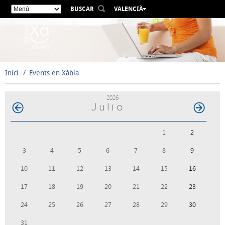
BUSCAR
VALENCIÀ
ESPAÑOL
ENGLISH
FRANÇAIS
DEUTSCH
Inici
Events en Xàbia
РУССКИЙ
2026
Julio
1
2
3
4
5
6
7
8
9
10
11
12
13
14
15
16
17
18
19
20
21
22
23
24
25
26
27
28
29
30
31