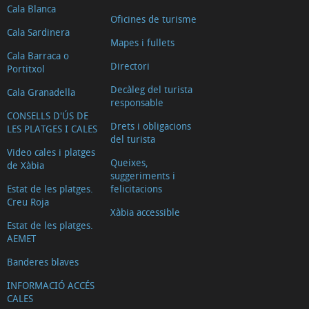
Cala Blanca
Oficines de turisme
Cala Sardinera
Mapes i fullets
Cala Barraca o
Directori
Portitxol
Decàleg del turista
Cala Granadella
responsable
CONSELLS D'ÚS DE
Drets i obligacions
LES PLATGES I CALES
del turista
Video cales i platges
Queixes,
de Xàbia
suggeriments i
Estat de les platges.
felicitacions
Creu Roja
Xàbia accessible
Estat de les platges.
AEMET
Banderes blaves
INFORMACIÓ ACCÉS
CALES