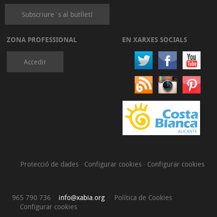
Subscriure´s al butlletí
ZONA PROFESSIONAL
EN XARXES SOCIALS
Accedir
Protecció de dades
·
Configurar cookies
·
Configurar cookies
965 790 736
info@xabia.org
Política de Cookies
Configurar cookies