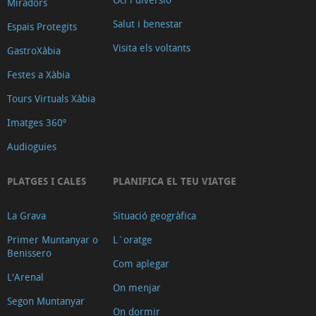
Miradors
Salut i benestar
Espais Protegits
Visita els voltants
GastroXàbia
Festes a Xàbia
Tours Virtuals Xàbia
Imatges 360º
Audioguies
PLATGES I CALES
PLANIFICA EL TEU VIATGE
La Grava
Situació geogràfica
Primer Muntanyar o
L´oratge
Benissero
Com aplegar
L'Arenal
On menjar
Segon Muntanyar
On dormir