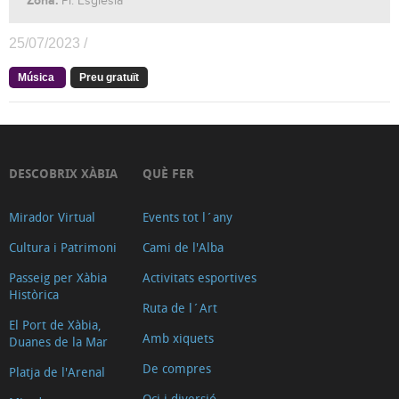
Zona:
Pl. Església
25/07/2023 /
Música
Preu gratuït
DESCOBRIX XÀBIA
QUÈ FER
Mirador Virtual
Events tot l´any
Cultura i Patrimoni
Cami de l'Alba
Passeig per Xàbia
Activitats esportives
Històrica
Ruta de l´Art
El Port de Xàbia,
Amb xiquets
Duanes de la Mar
De compres
Platja de l'Arenal
Oci i diversió