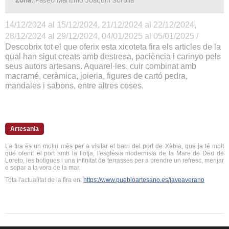
Zona:
Paseo Marítimo Joaquín Sorolla
14/12/2024 al 15/12/2024, 21/12/2024 al 22/12/2024,
28/12/2024 al 29/12/2024, 04/01/2025 al 05/01/2025 /
Descobrix tot el que oferix esta xicoteta fira els articles de la
qual han sigut creats amb destresa, paciència i carinyo pels
seus autors artesans. Aquarel·les, cuir combinat amb
macramé, ceràmica, joieria, figures de cartó pedra,
mandales i sabons, entre altres coses.
Artesania
La fira és un motiu més per a visitar el barri del port de Xàbia, que ja té molt
que oferir: el port amb la llotja, l'església modernista de la Mare de Déu de
Loreto, les botigues i una infinitat de terrasses per a prendre un refresc, menjar
o sopar a la vora de la mar.
Tota l'actualitat de la fira en:
https://www.puebloartesano.es/javeaverano