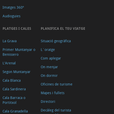
Imatges 360º
Audioguies
PLATGES I CALES
PLANIFICA EL TEU VIATGE
La Grava
Situació geogràfica
Primer Muntanyar o
L´oratge
Benissero
Com aplegar
L'Arenal
On menjar
Segon Muntanyar
On dormir
Cala Blanca
Oficines de turisme
Cala Sardinera
Mapes i fullets
Cala Barraca o
Directori
Portitxol
Decàleg del turista
Cala Granadella