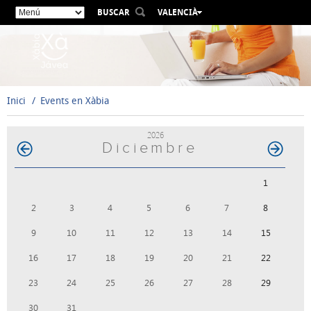
BUSCAR
VALENCIÀ
ESPAÑOL
ENGLISH
FRANÇAIS
DEUTSCH
Inici
Events en Xàbia
РУССКИЙ
2026
Diciembre
1
2
3
4
5
6
7
8
9
10
11
12
13
14
15
16
17
18
19
20
21
22
23
24
25
26
27
28
29
30
31