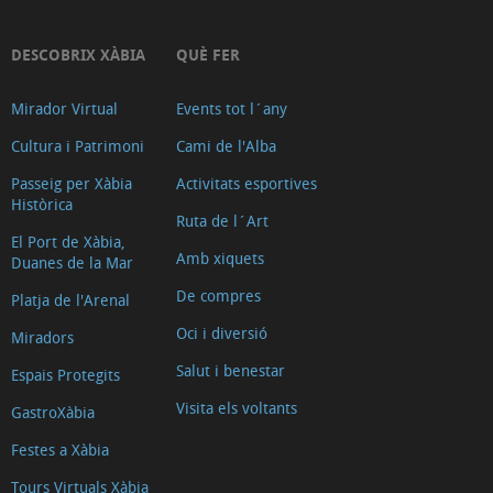
DESCOBRIX XÀBIA
QUÈ FER
Mirador Virtual
Events tot l´any
Cultura i Patrimoni
Cami de l'Alba
Passeig per Xàbia
Activitats esportives
Històrica
Ruta de l´Art
El Port de Xàbia,
Amb xiquets
Duanes de la Mar
De compres
Platja de l'Arenal
Oci i diversió
Miradors
Salut i benestar
Espais Protegits
Visita els voltants
GastroXàbia
Festes a Xàbia
Tours Virtuals Xàbia