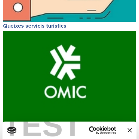
Queixes servicis turístics
TEST
O.M.I.C.