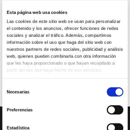
Esta página web usa cookies
Las cookies de este sitio web se usan para personalizar
el contenido y los anuncios, ofrecer funciones de redes
sociales y analizar el tráfico. Además, compartimos
información sobre el uso que haga del sitio web con
nuestros partners de redes sociales, publicidad y análisis
web, quienes pueden combinarla con otra información
que les haya proporcionado o que hayan recopilado a
partir del uso que haya hecho de sus servicios.
Selección
Necesarias
de
Incidències APP
consentimiento
Preferencias
DESCOBRIX XÀBIA
QUÈ FER
Estadística