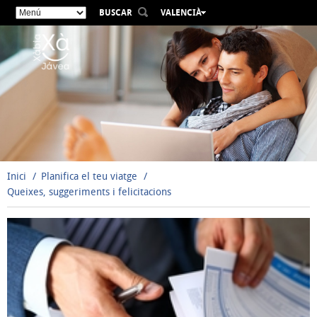
BUSCAR
VALENCIÀ
ESPAÑOL
ENGLISH
FRANÇAIS
DEUTSCH
РУССКИЙ
Inici
Planifica el teu viatge
Queixes, suggeriments i felicitacions