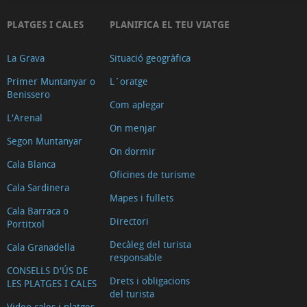
PLATGES I CALES
PLANIFICA EL TEU VIATGE
La Grava
Situació geogràfica
Primer Muntanyar o
L´oratge
Benissero
Com aplegar
L'Arenal
On menjar
Segon Muntanyar
On dormir
Cala Blanca
Oficines de turisme
Cala Sardinera
Mapes i fullets
Cala Barraca o
Directori
Portitxol
Decàleg del turista
Cala Granadella
responsable
CONSELLS D'ÚS DE
Drets i obligacions
LES PLATGES I CALES
del turista
Video cales i platges