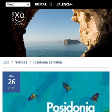
BUSCAR
VALENCIÀ
ESPAÑOL
ENGLISH
FRANÇAIS
DEUTSCH
РУССКИЙ
Inici
Notícies
Posidònia és Xàbia
MAY
26
2021