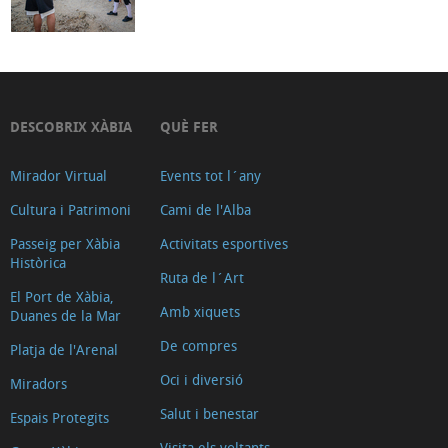
DESCOBRIX XÀBIA
QUÈ FER
Mirador Virtual
Events tot l´any
Cultura i Patrimoni
Cami de l'Alba
Passeig per Xàbia
Activitats esportives
Històrica
Ruta de l´Art
El Port de Xàbia,
Amb xiquets
Duanes de la Mar
De compres
Platja de l'Arenal
Oci i diversió
Miradors
Salut i benestar
Espais Protegits
Visita els voltants