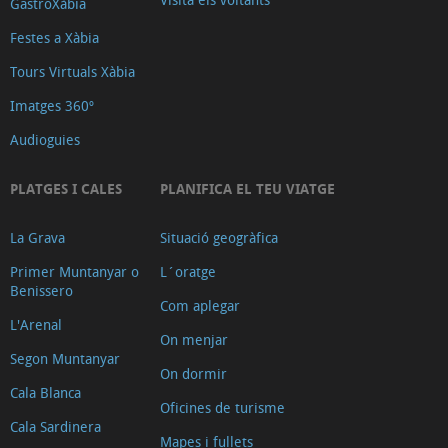
GastroXàbia
Festes a Xàbia
Tours Virtuals Xàbia
Imatges 360º
Audioguies
PLATGES I CALES
PLANIFICA EL TEU VIATGE
La Grava
Situació geogràfica
Primer Muntanyar o
L´oratge
Benissero
Com aplegar
L'Arenal
On menjar
Segon Muntanyar
On dormir
Cala Blanca
Oficines de turisme
Cala Sardinera
Mapes i fullets