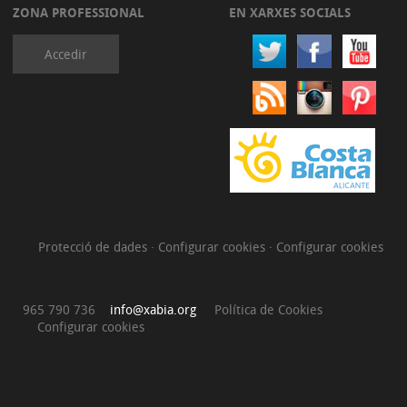
ZONA PROFESSIONAL
EN XARXES SOCIALS
Accedir
Protecció de dades
·
Configurar cookies
·
Configurar cookies
965 790 736
info@xabia.org
Política de Cookies
Configurar cookies