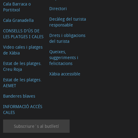
Cala Barraca o
Directori
Portitxol
Decàleg del turista
Cala Granadella
responsable
CONSELLS D'ÚS DE
Drets i obligacions
LES PLATGES I CALES
del turista
Video cales i platges
Queixes,
de Xàbia
suggeriments i
Estat de les platges.
felicitacions
Creu Roja
Xàbia accessible
Estat de les platges.
AEMET
Banderes blaves
INFORMACIÓ ACCÉS
CALES
Subscriure´s al butlletí