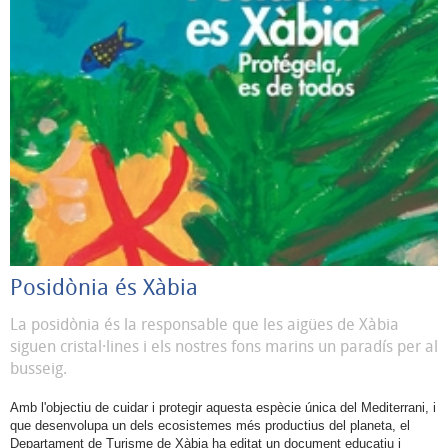
Posidònia és Xàbia
La posidònia és la responsable que les aigües de Xàbia
siguen cristal·lines i els nostres fons marins un paradís per al
busseig.
Amb l'objectiu de cuidar i protegir aquesta espècie única del Mediterrani, i
que desenvolupa un dels ecosistemes més productius del planeta, el
Departament de Turisme de Xàbia ha editat un document educatiu i