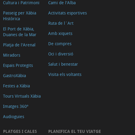
Cultura i Patrimoni
Cami de l'Alba
Passeig per Xàbia
Activitats esportives
Històrica
Ruta de l´Art
El Port de Xàbia,
Amb xiquets
Duanes de la Mar
De compres
Platja de l'Arenal
Oci i diversió
Miradors
Salut i benestar
Espais Protegits
Visita els voltants
GastroXàbia
Festes a Xàbia
Tours Virtuals Xàbia
Imatges 360º
Audioguies
PLATGES I CALES
PLANIFICA EL TEU VIATGE