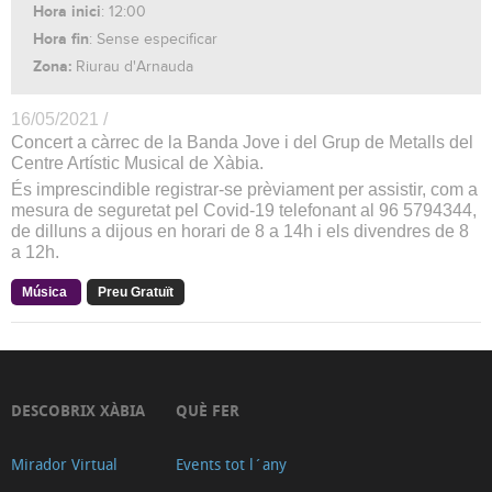
Hora inici
: 12:00
Hora fin
: Sense especificar
Zona:
Riurau d'Arnauda
16/05/2021 /
Concert a càrrec de la Banda Jove i del Grup de Metalls del
Centre Artístic Musical de Xàbia.
És imprescindible registrar-se prèviament per assistir, com a
mesura de seguretat pel Covid-19 telefonant al 96 5794344,
de dilluns a dijous en horari de 8 a 14h i els divendres de 8
a 12h.
Música
Preu Gratuït
DESCOBRIX XÀBIA
QUÈ FER
Mirador Virtual
Events tot l´any