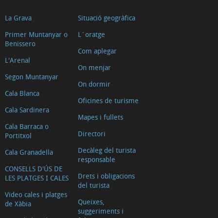
La Grava
Situació geogràfica
Primer Muntanyar o
L´oratge
Benissero
Com aplegar
L'Arenal
On menjar
Segon Muntanyar
On dormir
Cala Blanca
Oficines de turisme
Cala Sardinera
Mapes i fullets
Cala Barraca o
Directori
Portitxol
Decàleg del turista
Cala Granadella
responsable
CONSELLS D'ÚS DE
Drets i obligacions
LES PLATGES I CALES
del turista
Video cales i platges
Queixes,
de Xàbia
suggeriments i