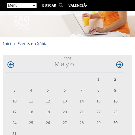
BUSCAR
VALENCIÀ
ESPAÑOL
ENGLISH
FRANÇAIS
DEUTSCH
Inici
Events en Xàbia
РУССКИЙ
2026
Mayo
1
2
3
4
5
6
7
8
9
10
11
12
13
14
15
16
17
18
19
20
21
22
23
24
25
26
27
28
29
30
31