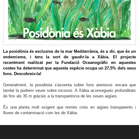
és
un
bosc
submergit
Posidònia
és
La posidònia és exclusiva de la mar Mediterrània, és a dir, que és un
exclusivitat
endemisme, i tens la sort de gaudir-la a Xàbia. El projecte
recentment realitzat per la Fundació Oceanogràfic en aquestes
Posidònia
costes ha determinat que aquesta espècie ocupa un 27,5% dels seus
és
fons. Descobreix-la!
llar
Generalment, la posidònia s'assenta sobre fons arenosos encara que
també la podrem veure sobre rocosos. A Xàbia aconsegueix profunditats
Posidònia
de fins als 35 m gràcies a la transparència de les seues aigües.
és
És una planta molt exigent que només creix en aigües transparents i
energia
lliures de contaminació com les de Xàbia.
Posidònia
és
un