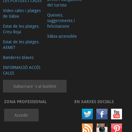
LES PLATGES I CALES
vida
del turista
Video cales i platges
Posidònia
Queixes,
de Xàbia
suggeriments i
és
Estat de les platges.
felicitacions
gastronomia
Creu Roja
Xàbia accessible
Posidònia
Estat de les platges.
és
AEMET
fràgil
Banderes blaves
Posidònia
INFORMACIÓ ACCÉS
no
CALES
és
Subscriure´s al butlletí
canvi
climàtic
ZONA PROFESSIONAL
EN XARXES SOCIALS
Posidònia
no
Accedir
és
fem