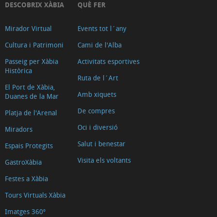
DESCOBRIX XÀBIA
QUÈ FER
bosc
a
Mirador Virtual
Events tot l´any
la
Cultura i Patrimoni
Cami de l'Alba
tardor
Posidònia
Passeig per Xàbia
Activitats esportives
Històrica
és
Ruta de l´Art
El Port de Xàbia,
sostenibilitat
Amb xiquets
Duanes de la Mar
Posidònia
De compres
Platja de l'Arenal
és
Oci i diversió
Mediterrani
Miradors
Posidònia
Salut i benestar
Espais Protegits
és
Visita els voltants
GastroXàbia
protecció
Festes a Xàbia
Posidònia
Tours Virtuals Xàbia
és
valor
Imatges 360º