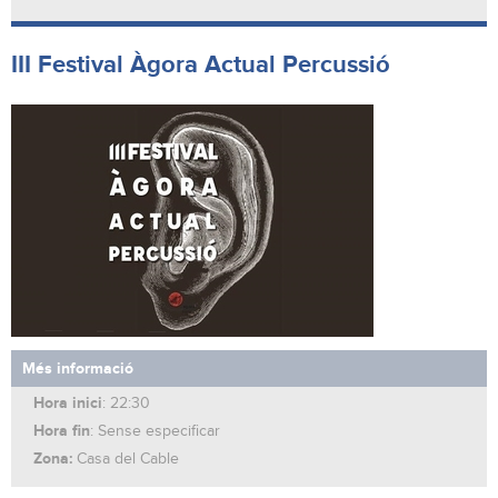
III Festival Àgora Actual Percussió
Més informació
Hora inici
: 22:30
Hora fin
: Sense especificar
Zona:
Casa del Cable