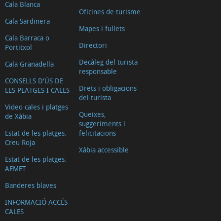
Cala Blanca
Oficines de turisme
Cala Sardinera
Mapes i fullets
Cala Barraca o
Directori
Portitxol
Decàleg del turista
Cala Granadella
responsable
CONSELLS D'ÚS DE
Drets i obligacions
LES PLATGES I CALES
del turista
Video cales i platges
Queixes,
de Xàbia
suggeriments i
Estat de les platges.
felicitacions
Creu Roja
Xàbia accessible
Estat de les platges.
AEMET
Banderes blaves
INFORMACIÓ ACCÉS
CALES