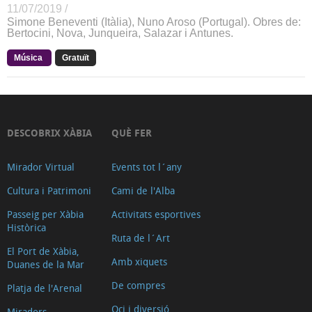
11/07/2019 /
Simone Beneventi (Itàlia), Nuno Aroso (Portugal). Obres de:
Bertocini, Nova, Junqueira, Salazar i Antunes.
Música
Gratuït
DESCOBRIX XÀBIA
QUÈ FER
Mirador Virtual
Events tot l´any
Cultura i Patrimoni
Cami de l'Alba
Passeig per Xàbia
Activitats esportives
Històrica
Ruta de l´Art
El Port de Xàbia,
Amb xiquets
Duanes de la Mar
De compres
Platja de l'Arenal
Oci i diversió
Miradors