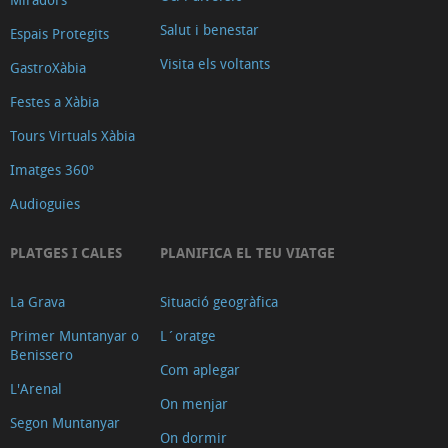
Salut i benestar
Espais Protegits
Visita els voltants
GastroXàbia
Festes a Xàbia
Tours Virtuals Xàbia
Imatges 360º
Audioguies
PLATGES I CALES
PLANIFICA EL TEU VIATGE
La Grava
Situació geogràfica
Primer Muntanyar o
L´oratge
Benissero
Com aplegar
L'Arenal
On menjar
Segon Muntanyar
On dormir