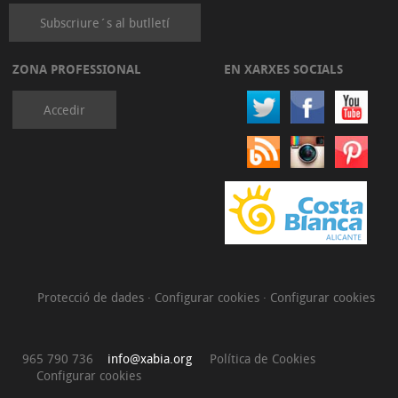
Subscriure´s al butlletí
ZONA PROFESSIONAL
EN XARXES SOCIALS
Accedir
Protecció de dades
·
Configurar cookies
·
Configurar cookies
965 790 736
info@xabia.org
Política de Cookies
Configurar cookies