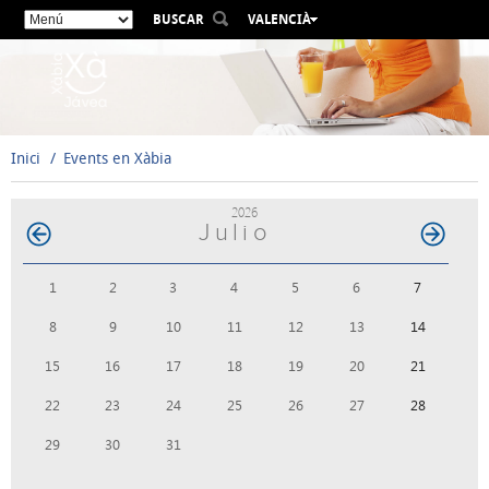
BUSCAR
VALENCIÀ
ESPAÑOL
ENGLISH
FRANÇAIS
DEUTSCH
Inici
Events en Xàbia
РУССКИЙ
2026
Julio
1
2
3
4
5
6
7
8
9
10
11
12
13
14
15
16
17
18
19
20
21
22
23
24
25
26
27
28
29
30
31