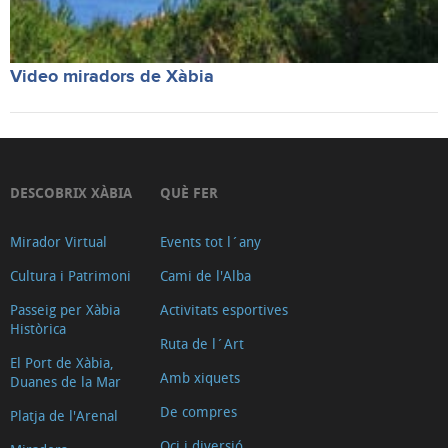
Video miradors de Xàbia
DESCOBRIX XÀBIA
QUÈ FER
Mirador Virtual
Events tot l´any
Cultura i Patrimoni
Cami de l'Alba
Passeig per Xàbia
Activitats esportives
Històrica
Ruta de l´Art
El Port de Xàbia,
Amb xiquets
Duanes de la Mar
De compres
Platja de l'Arenal
Oci i diversió