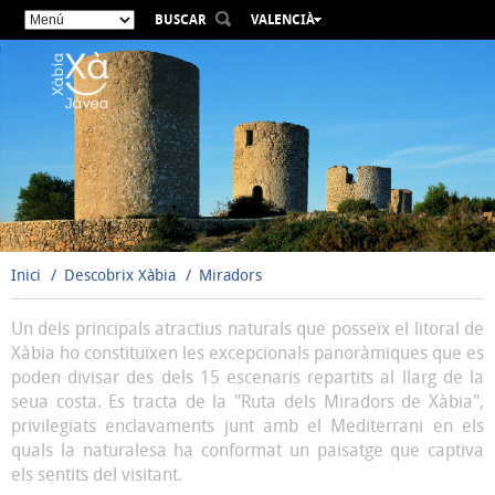
BUSCAR
VALENCIÀ
ESPAÑOL
ENGLISH
FRANÇAIS
DEUTSCH
РУССКИЙ
Inici
Descobrix Xàbia
Miradors
Un dels principals atractius naturals que posseïx el litoral de
Xàbia ho constituïxen les excepcionals panoràmiques que es
poden divisar des dels 15 escenaris repartits al llarg de la
seua costa. Es tracta de la "Ruta dels Miradors de Xàbia",
privilegiats enclavaments junt amb el Mediterrani en els
quals la naturalesa ha conformat un paisatge que captiva
els sentits del visitant.