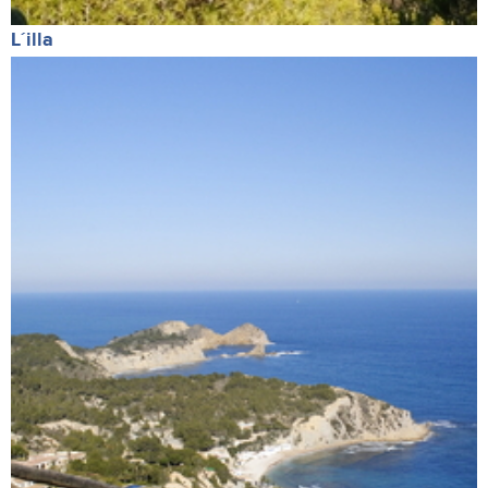
L´illa