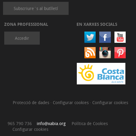
Subscriure´s al butlletí
ZONA PROFESSIONAL
EN XARXES SOCIALS
Accedir
Protecció de dades
·
Configurar cookies
·
Configurar cookies
965 790 736
info@xabia.org
Política de Cookies
Configurar cookies