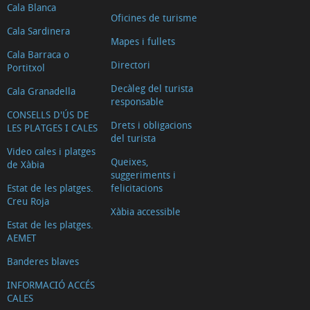
Cala Blanca
Oficines de turisme
Cala Sardinera
Mapes i fullets
Cala Barraca o
Directori
Portitxol
Decàleg del turista
Cala Granadella
responsable
CONSELLS D'ÚS DE
Drets i obligacions
LES PLATGES I CALES
del turista
Video cales i platges
Queixes,
de Xàbia
suggeriments i
Estat de les platges.
felicitacions
Creu Roja
Xàbia accessible
Estat de les platges.
AEMET
Banderes blaves
INFORMACIÓ ACCÉS
CALES