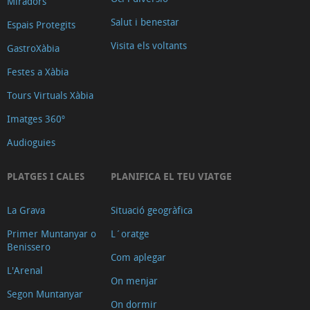
Miradors
Salut i benestar
Espais Protegits
Visita els voltants
GastroXàbia
Festes a Xàbia
Tours Virtuals Xàbia
Imatges 360º
Audioguies
PLATGES I CALES
PLANIFICA EL TEU VIATGE
La Grava
Situació geogràfica
Primer Muntanyar o
L´oratge
Benissero
Com aplegar
L'Arenal
On menjar
Segon Muntanyar
On dormir