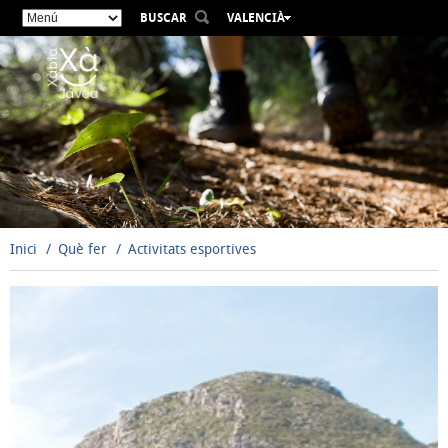
BUSCAR
VALENCIÀ
ESPAÑOL
ENGLISH
FRANÇAIS
DEUTSCH
РУССКИЙ
Inici
Què fer
Activitats esportives