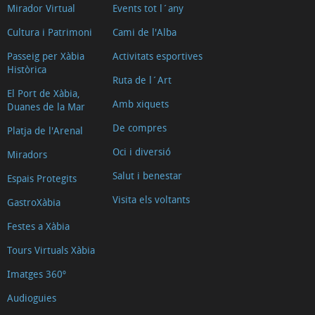
Mirador Virtual
Events tot l´any
Cultura i Patrimoni
Cami de l'Alba
Passeig per Xàbia
Activitats esportives
Històrica
Ruta de l´Art
El Port de Xàbia,
Amb xiquets
Duanes de la Mar
De compres
Platja de l'Arenal
Oci i diversió
Miradors
Salut i benestar
Espais Protegits
Visita els voltants
GastroXàbia
Festes a Xàbia
Tours Virtuals Xàbia
Imatges 360º
Audioguies