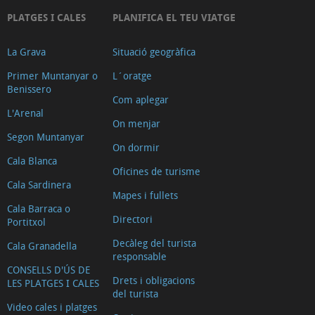
PLATGES I CALES
PLANIFICA EL TEU VIATGE
La Grava
Situació geogràfica
Primer Muntanyar o
L´oratge
Benissero
Com aplegar
L'Arenal
On menjar
Segon Muntanyar
On dormir
Cala Blanca
Oficines de turisme
Cala Sardinera
Mapes i fullets
Cala Barraca o
Directori
Portitxol
Decàleg del turista
Cala Granadella
responsable
CONSELLS D'ÚS DE
Drets i obligacions
LES PLATGES I CALES
del turista
Video cales i platges