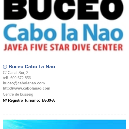
Buceo Cabo La Nao
C/ Canal Sur, 2
telf. 609 672 856
buceo@cabolanao.com
http://www.cabolanao.com
Centre de busseig
Nº Registro Turismo: TA-39-A