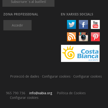
Subscriure´s al butlletí
ZONA PROFESSIONAL
EN XARXES SOCIALS
Accedir
Protecció de dades
·
Configurar cookies
·
Configurar cookies
965 790 736
info@xabia.org
Política de Cookies
Configurar cookies