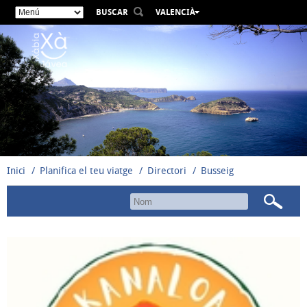
BUSCAR
VALENCIÀ
ESPAÑOL
ENGLISH
FRANÇAIS
DEUTSCH
РУССКИЙ
Inici
Planifica el teu viatge
Directori
Busseig