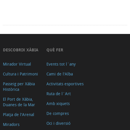
DESCOBRIX XÀBIA
QUÈ FER
Mirador Virtual
Events tot l´any
Cultura i Patrimoni
Cami de l'Alba
Passeig per Xàbia
Activitats esportives
Històrica
Ruta de l´Art
El Port de Xàbia,
Amb xiquets
Duanes de la Mar
De compres
Platja de l'Arenal
Oci i diversió
Miradors