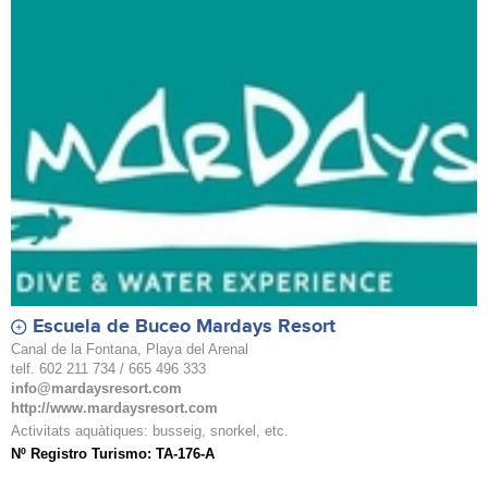
Escuela de Buceo Mardays Resort
Canal de la Fontana, Playa del Arenal
telf. 602 211 734 / 665 496 333
info@mardaysresort.com
http://www.mardaysresort.com
Activitats aquàtiques: busseig, snorkel, etc.
Nº Registro Turismo: TA-176-A