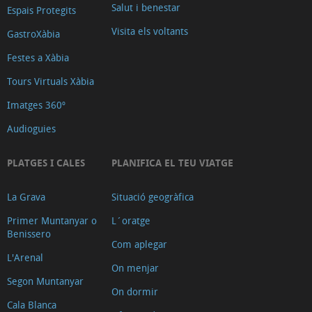
Salut i benestar
Espais Protegits
Visita els voltants
GastroXàbia
Festes a Xàbia
Tours Virtuals Xàbia
Imatges 360º
Audioguies
PLATGES I CALES
PLANIFICA EL TEU VIATGE
La Grava
Situació geogràfica
Primer Muntanyar o
L´oratge
Benissero
Com aplegar
L'Arenal
On menjar
Segon Muntanyar
On dormir
Cala Blanca