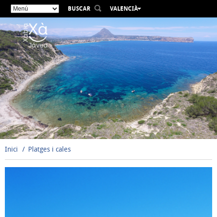
BUSCAR
VALENCIÀ
ESPAÑOL
ENGLISH
FRANÇAIS
DEUTSCH
РУССКИЙ
Inici
Platges i cales