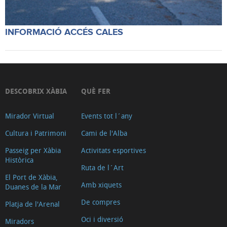
INFORMACIÓ ACCÉS CALES
DESCOBRIX XÀBIA
QUÈ FER
Mirador Virtual
Events tot l´any
Cultura i Patrimoni
Cami de l'Alba
Passeig per Xàbia
Activitats esportives
Històrica
Ruta de l´Art
El Port de Xàbia,
Amb xiquets
Duanes de la Mar
De compres
Platja de l'Arenal
Oci i diversió
Miradors