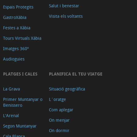
Salut i benestar
Espais Protegits
Visita els voltants
GastroXàbia
Festes a Xàbia
Tours Virtuals Xàbia
Imatges 360º
Audioguies
PLATGES I CALES
PLANIFICA EL TEU VIATGE
La Grava
Situació geogràfica
Primer Muntanyar o
L´oratge
Benissero
Com aplegar
L'Arenal
On menjar
Segon Muntanyar
On dormir
Cala Blanca