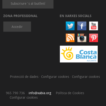
Subscriure´s al butlletí
ZONA PROFESSIONAL
EN XARXES SOCIALS
Accedir
Protecció de dades
·
Configurar cookies
·
Configurar cookies
965 790 736
info@xabia.org
Política de Cookies
Configurar cookies