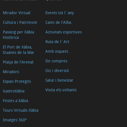
Mirador Virtual
Events tot l´any
Cultura i Patrimoni
Cami de l'Alba
Passeig per Xàbia
Activitats esportives
Històrica
Ruta de l´Art
El Port de Xàbia,
Amb xiquets
Duanes de la Mar
De compres
Platja de l'Arenal
Oci i diversió
Miradors
Salut i benestar
Espais Protegits
Visita els voltants
GastroXàbia
Festes a Xàbia
Tours Virtuals Xàbia
Imatges 360º