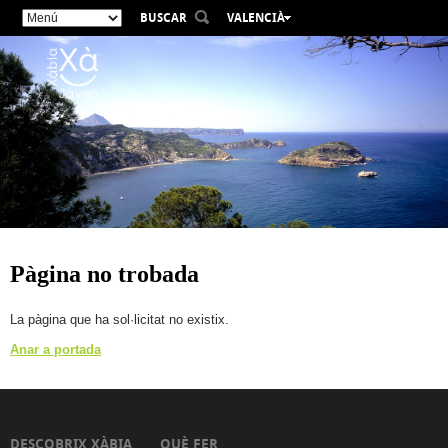
BUSCAR
VALENCIÀ
ESPAÑOL
ENGLISH
FRANÇAIS
DEUTSCH
РУССКИЙ
Pàgina no trobada
La pàgina que ha sol·licitat no existix.
Anar a portada
DESCOBRIX XÀBIA
QUÈ FER