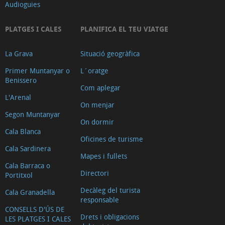
Audioguies
PLATGES I CALES
PLANIFICA EL TEU VIATGE
La Grava
Situació geogràfica
Primer Muntanyar o
L´oratge
Benissero
Com aplegar
L'Arenal
On menjar
Segon Muntanyar
On dormir
Cala Blanca
Oficines de turisme
Cala Sardinera
Mapes i fullets
Cala Barraca o
Directori
Portitxol
Decàleg del turista
Cala Granadella
responsable
CONSELLS D'ÚS DE
Drets i obligacions
LES PLATGES I CALES