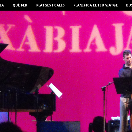
IA
QUÈ FER
PLATGES I CALES
PLANIFICA EL TEU VIATGE
BU