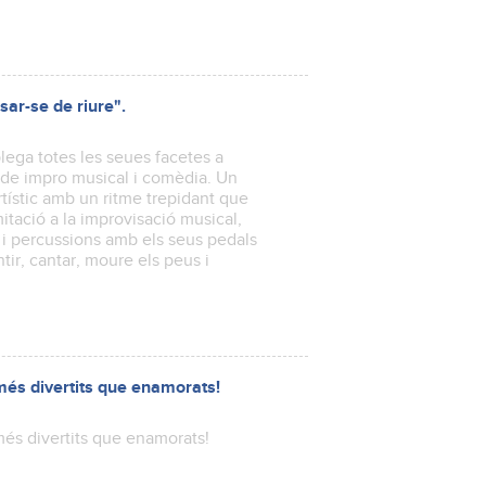
ar-se de riure".
ega totes les seues facetes a
c de impro musical i comèdia. Un
ístic amb un ritme trepidant que
itació a la improvisació musical,
o i percussions amb els seus pedals
tir, cantar, moure els peus i
 més divertits que enamorats!
més divertits que enamorats!