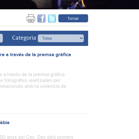
Tornar
Categoria
re a través de la premsa gràfica
 a través de la premsa gràfica
 fotografies realitzades per
relacionats amb la violència de
Xàbia
s 50 anys del Cex. Des dels primers