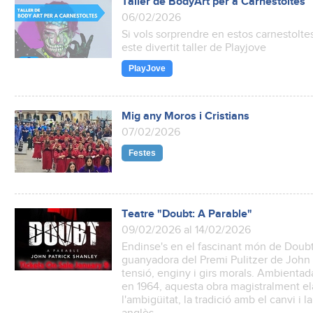
Taller de BodyArt per a Carnestoltes
06/02/2026
Si vols sorprendre en estos carnestoltes 
este divertit taller de Playjove
PlayJove
Mig any Moros i Cristians
07/02/2026
Festes
Teatre "Doubt: A Parable"
09/02/2026 al 14/02/2026
Endinse's en el fascinant món de Doubt:
guanyadora del Premi Pulitzer de John
tensió, enginy i girs morals. Ambientad
en 1964, aquesta obra magistralment el
l'ambigüitat, la tradició amb el canvi i