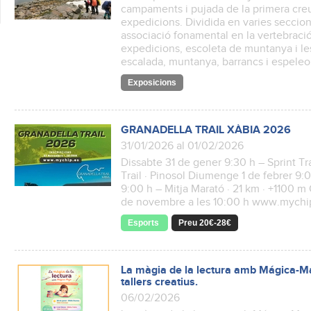
campaments i pujada de la primera creu 
expedicions. Dividida en varies seccions
associació fonamental en la vertebració
expedicions, escoleta de muntanya i les
escalada, muntanya, barrancs i espeleo
Exposicions
GRANADELLA TRAIL XÀBIA 2026
31/01/2026 al 01/02/2026
Dissabte 31 de gener 9:30 h – Sprint Tra
Trail · Pinosol Diumenge 1 de febrer 9:0
9:00 h – Mitja Marató · 21 km · +1100 m 
de novembre a les 10:00 h www.mych
Esports
Preu 20€-28€
La màgia de la lectura amb Mágica-Maj
tallers creatius.
06/02/2026