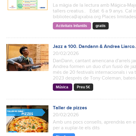
La màgia de la lectura amb Mágica-Majo:
tallers creatius.. Edat: 6 a 9 anys. Cal i
biblioteca@ajxabia.org Places limitad
Activitats Infantils
gratis
Jazz a 100. Dandann & Andrea Liarco.
20/02/2026
DanDann, cantant americana d'arrels jam
Andrea formen un duo d'un fusió de jazz
més de 20 festivals internacionals i va
2023 després de Tony Coleman, bateri
Música
Preu 5€
Taller de pizzes
20/02/2026
Amb uns pocs consells, aprendràs en es
per a xuplar-te els dits