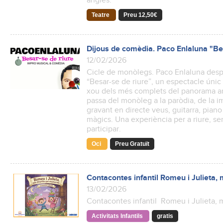
anglès.
Teatre
Preu 12,50€
Dijous de comèdia. Paco Enlaluna "Bes
12/02/2026
Cicle de monòlegs. Paco Enlaluna despl
“Besar-se de riure”, un espectacle úni
xou dels més complets del panorama art
passa del monòleg a la paròdia, de la im
gravant en directe veus, guitarra, pian
màgics. Una experiència per a riure, sen
participar.
Oci
Preu Gratuït
Contacontes infantil Romeu i Julieta,
13/02/2026
Contacontes infantil Romeu i Julieta, 
Activitats Infantils
gratis