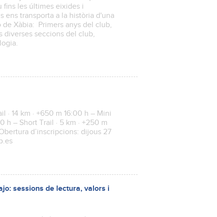
fins les últimes eixides i
 ens transporta a la història d'una
 de Xàbia: Primers anys del club,
 diverses seccions del club,
logia.
il · 14 km · +650 m 16:00 h – Mini
0 h – Short Trail · 5 km · +250 m
Obertura d’inscripcions: dijous 27
ip.es
o: sessions de lectura, valors i