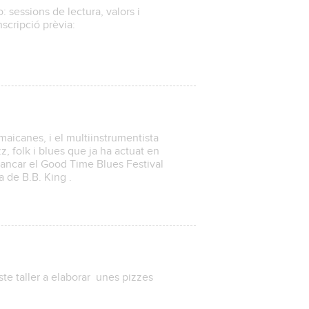
 sessions de lectura, valors i
nscripció prèvia:
es
aicanes, i el multiinstrumentista
, folk i blues que ja ha actuat en
 tancar el Good Time Blues Festival
a de B.B. King .
te taller a elaborar unes pizzes