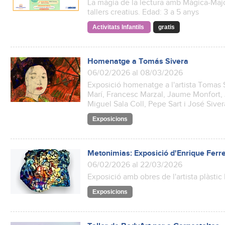
La màgia de la lectura amb Mágica-Majo 
tallers creatius. Edad: 3 a 5 anys
Activitats Infantils
gratis
Homenatge a Tomás Sivera
06/02/2026 al 08/03/2026
Exposició homenatge a l'artista Tomas S
Marí, Francesc Marzal, Jaume Monfort, 
Miguel Sala Coll, Pepe Sart i José Siver
Exposicions
Metonimias: Exposició d'Enrique Ferr
06/02/2026 al 22/03/2026
Exposició amb obres de l'artista plàstic
Exposicions