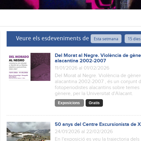
Veure els esdeveniments de
Esta setmana
15 dies
Del Morat al Negre. Violència de gène
alacantina 2002-2007
11/01/2026 al 01/02/2026
Del Morat al Negre. Violència de gènere
alacantina 2002-2007 , és un conjunt de
fotoperiodistes alacantins sobre temes 
gènere, per la Universitat d'Alacant.
Exposicions
Gratis
50 anys del Centre Excursionista de 
24/01/2026 al 22/02/2026
En l'exposició es veu la trajectoria del