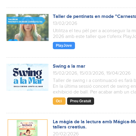
Taller de pentinats en mode "Carnest
13/02/2026
Utilitza el teu pèl per a aconseguir la m
2026 amb este taller que t'oferix PlayJ
PlayJove
Swing a la mar
15/02/2026, 15/03/2026, 19/04/2026
Taller de swing i a continuació es farà ba
En la última sessió concert de swing e
exhibició de ball. Per acabar amb un cla
Oci
Preu Gratuït
La màgia de la lectura amb Mágica-Maj
tallers creatius.
20/02/2026