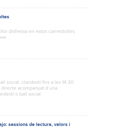
oltes
illor disfressa en estos carnestoltes
ove
ll social, clandestí fins a les 14:30.
n directe acompanyat d’una
ndestí o ball social.
o: sessions de lectura, valors i