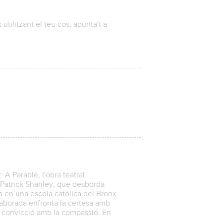
utilitzant el teu cos, apunta't a
 A Parable, l'obra teatral
 Patrick Shanley, que desborda
a en una escola catòlica del Bronx
aborada enfronta la certesa amb
 la convicció amb la compassió. En