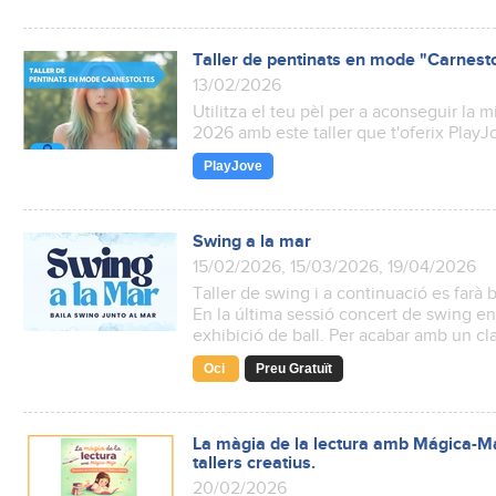
Taller de pentinats en mode "Carnest
13/02/2026
Utilitza el teu pèl per a aconseguir la m
2026 amb este taller que t'oferix PlayJ
PlayJove
Swing a la mar
15/02/2026, 15/03/2026, 19/04/2026
Taller de swing i a continuació es farà ba
En la última sessió concert de swing e
exhibició de ball. Per acabar amb un cla
Oci
Preu Gratuït
La màgia de la lectura amb Mágica-Maj
tallers creatius.
20/02/2026