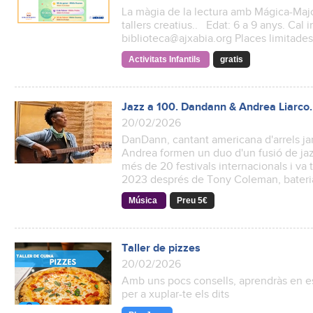
La màgia de la lectura amb Mágica-Majo:
tallers creatius.. Edat: 6 a 9 anys. Cal i
biblioteca@ajxabia.org Places limitad
Activitats Infantils
gratis
Jazz a 100. Dandann & Andrea Liarco.
20/02/2026
DanDann, cantant americana d'arrels jam
Andrea formen un duo d'un fusió de jazz
més de 20 festivals internacionals i va
2023 després de Tony Coleman, bateri
Música
Preu 5€
Taller de pizzes
20/02/2026
Amb uns pocs consells, aprendràs en es
per a xuplar-te els dits