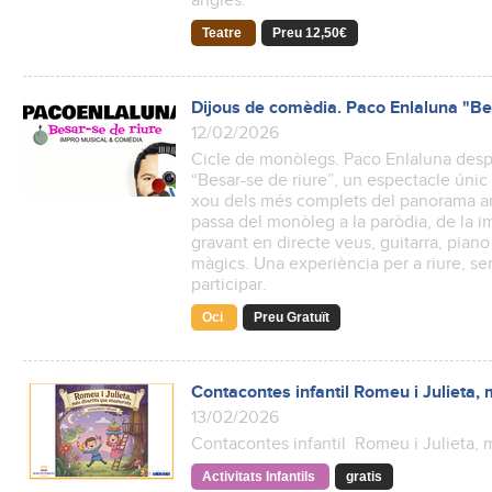
anglès.
Teatre
Preu 12,50€
Dijous de comèdia. Paco Enlaluna "Bes
12/02/2026
Cicle de monòlegs. Paco Enlaluna despl
“Besar-se de riure”, un espectacle úni
xou dels més complets del panorama art
passa del monòleg a la paròdia, de la im
gravant en directe veus, guitarra, pian
màgics. Una experiència per a riure, sen
participar.
Oci
Preu Gratuït
Contacontes infantil Romeu i Julieta,
13/02/2026
Contacontes infantil Romeu i Julieta, 
Activitats Infantils
gratis