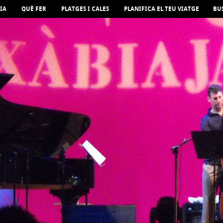
IA
QUÈ FER
PLATGES I CALES
PLANIFICA EL TEU VIATGE
BU