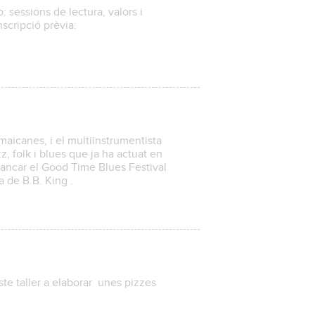
 sessions de lectura, valors i
nscripció prèvia:
es
aicanes, i el multiinstrumentista
, folk i blues que ja ha actuat en
 tancar el Good Time Blues Festival
a de B.B. King .
te taller a elaborar unes pizzes