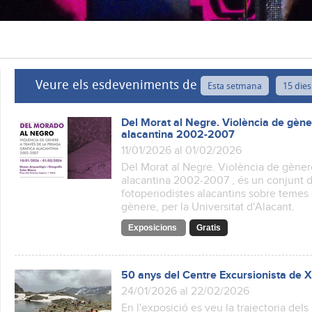
Veure els esdeveniments de
Esta setmana
15 dies
Del Morat al Negre. Violència de gène
alacantina 2002-2007
11/01/2026 al 01/02/2026
Del Morat al Negre. Violència de gènere
alacantina 2002-2007 , és un conjunt de
fotoperiodistes alacantins sobre temes 
gènere, per la Universitat d'Alacant.
Exposicions
Gratis
50 anys del Centre Excursionista de 
24/01/2026 al 22/02/2026
En l'exposició es veu la trajectoria del