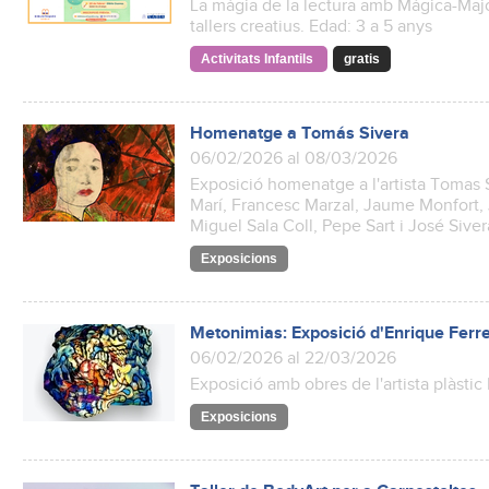
La màgia de la lectura amb Mágica-Majo 
tallers creatius. Edad: 3 a 5 anys
Activitats Infantils
gratis
Homenatge a Tomás Sivera
06/02/2026 al 08/03/2026
Exposició homenatge a l'artista Tomas S
Marí, Francesc Marzal, Jaume Monfort, 
Miguel Sala Coll, Pepe Sart i José Siver
Exposicions
Metonimias: Exposició d'Enrique Ferr
06/02/2026 al 22/03/2026
Exposició amb obres de l'artista plàstic
Exposicions