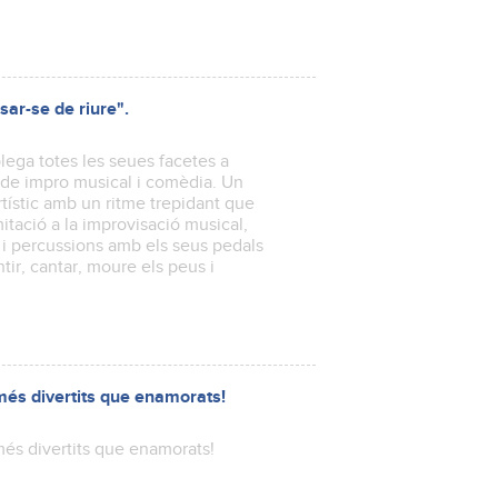
ar-se de riure".
ega totes les seues facetes a
c de impro musical i comèdia. Un
ístic amb un ritme trepidant que
itació a la improvisació musical,
o i percussions amb els seus pedals
tir, cantar, moure els peus i
 més divertits que enamorats!
més divertits que enamorats!