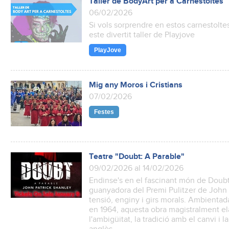
Taller de BodyArt per a Carnestoltes
06/02/2026
Si vols sorprendre en estos carnestoltes 
este divertit taller de Playjove
PlayJove
Mig any Moros i Cristians
07/02/2026
Festes
Teatre "Doubt: A Parable"
09/02/2026 al 14/02/2026
Endinse's en el fascinant món de Doubt:
guanyadora del Premi Pulitzer de John
tensió, enginy i girs morals. Ambientad
en 1964, aquesta obra magistralment el
l'ambigüitat, la tradició amb el canvi i