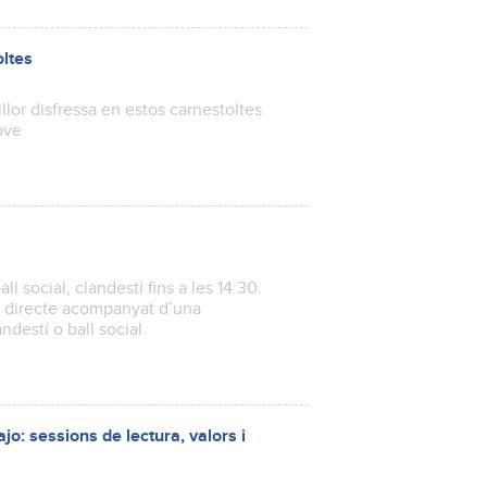
oltes
illor disfressa en estos carnestoltes
ove
ll social, clandestí fins a les 14:30.
n directe acompanyat d’una
ndestí o ball social.
o: sessions de lectura, valors i