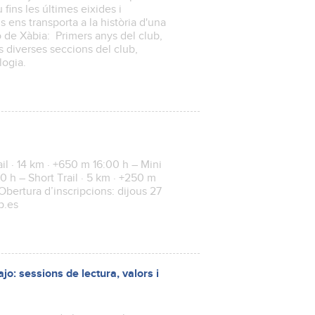
fins les últimes eixides i
 ens transporta a la història d'una
 de Xàbia: Primers anys del club,
 diverses seccions del club,
logia.
il · 14 km · +650 m 16:00 h – Mini
0 h – Short Trail · 5 km · +250 m
Obertura d’inscripcions: dijous 27
ip.es
o: sessions de lectura, valors i