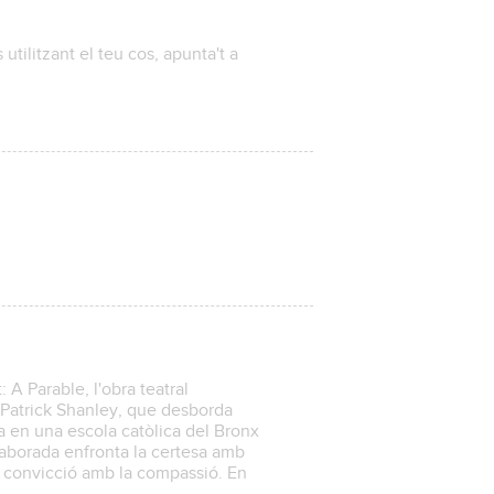
utilitzant el teu cos, apunta't a
 A Parable, l'obra teatral
 Patrick Shanley, que desborda
a en una escola catòlica del Bronx
aborada enfronta la certesa amb
 la convicció amb la compassió. En