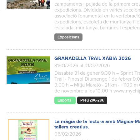
campaments i pujada de la primera creu 
expedicions. Dividida en varies seccions
associació fonamental en la vertebració
expedicions, escoleta de muntanya i les
escalada, muntanya, barrancs i espeleo
Exposicions
GRANADELLA TRAIL XÀBIA 2026
31/01/2026 al 01/02/2026
Dissabte 31 de gener 9:30 h – Sprint Tra
Trail · Pinosol Diumenge 1 de febrer 9:0
9:00 h – Mitja Marató · 21 km · +1100 m 
de novembre a les 10:00 h www.mych
Esports
Preu 20€-28€
La màgia de la lectura amb Mágica-Maj
tallers creatius.
06/02/2026