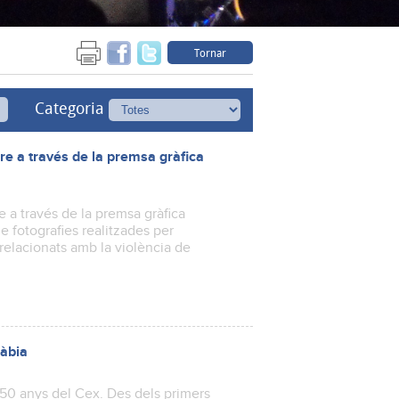
Tornar
Categoria
re a través de la premsa gràfica
 a través de la premsa gràfica
 fotografies realitzades per
relacionats amb la violència de
Xàbia
s 50 anys del Cex. Des dels primers