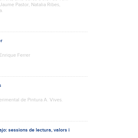
Jaume Pastor, Natalia Ribes,
a.
er
 Enrique Ferrer
s
erimental de Pintura A. Vives.
o: sessions de lectura, valors i