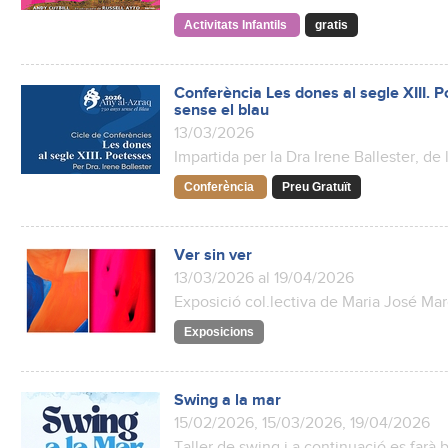
Activitats Infantils
gratis
Conferència Les dones al segle XIII. 
sense el blau
13/03/2026
Impartida per la Dra Irene Ballester, de
Conferència
Preu Gratuït
Ver sin ver
13/03/2026 al 19/04/2026
Exposició col.lectiva de Maria José Mar
Exposicions
Swing a la mar
15/02/2026, 15/03/2026, 19/04/2026
Taller de swing i a continuació es farà ba