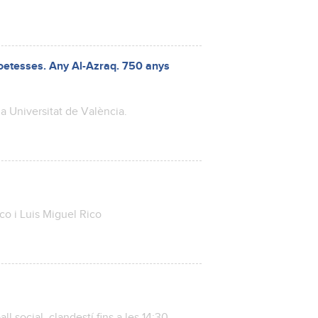
Poetesses. Any Al-Azraq. 750 anys
 la Universitat de València.
co i Luis Miguel Rico
ll social, clandestí fins a les 14:30.