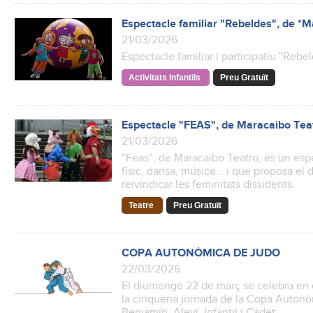
Espectacle familiar "Rebeldes", de *
21/03/2026
Espectacle familiar i participatiu "Rebe
Activitats Infantils
Preu Gratuït
Espectacle "FEAS", de Maracaibo Tea
21/03/2026
"Feas", de Maracaibo Teatro, és un esp
físic, dansa, música... i que proposa el
reivindicar les feminitats dissidents.
Teatre
Preu Gratuït
COPA AUTONÒMICA DE JUDO
22/03/2026
El diumenge 22 de març se celebra en 
la cinquena jornada de la Copa Autonò
Benjamín, Aleví, Infantil i Cadet