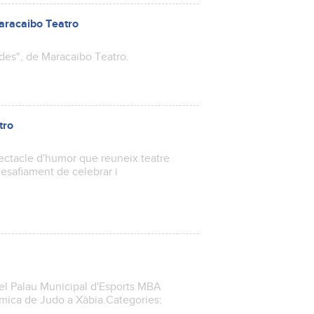
Maracaibo Teatro
ldes", de Maracaibo Teatro.
tro
ectacle d'humor que reuneix teatre
 desafiament de celebrar i
el Palau Municipal d'Esports MBA
mica de Judo a Xàbia.Categories: