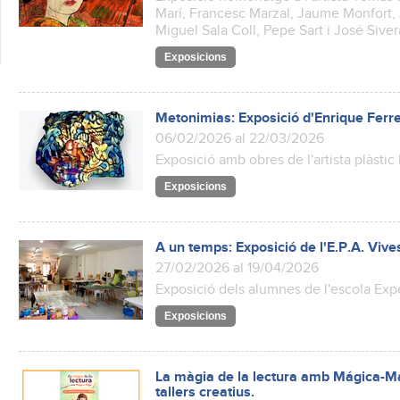
Marí, Francesc Marzal, Jaume Monfort, 
Miguel Sala Coll, Pepe Sart i José Siver
Exposicions
Metonimias: Exposició d'Enrique Ferr
06/02/2026 al 22/03/2026
Exposició amb obres de l'artista plàstic
Exposicions
A un temps: Exposició de l'E.P.A. Vive
27/02/2026 al 19/04/2026
Exposició dels alumnes de l'escola Exp
Exposicions
La màgia de la lectura amb Mágica-Maj
tallers creatius.