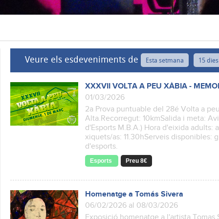
Veure els esdeveniments de
Esta setmana
15 dies
XXXVII VOLTA A PEU XÀBIA - MEMOR
01/03/2026
2a Prova puntuable del 28é Volta a pe
Alta.Recorregut: 10kmSalida i meta: Avi
d'Esports M.B.A.) Hora d'eixida adults: 
xiquets/as: 11.30hServeis disponibles: 
d'esports.
Esports
Preu 8€
Homenatge a Tomás Sivera
06/02/2026 al 08/03/2026
Exposició homenatge a l'artista Tomas S