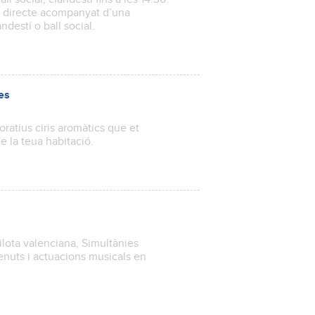
n directe acompanyat d’una
ndestí o ball social.
ues
ratius ciris aromàtics que et
e la teua habitació.
pilota valenciana, Simultànies
menuts i actuacions musicals en