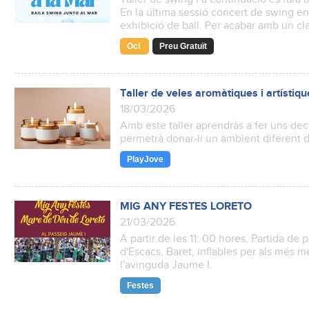
En la última sessió concert de swing e
exhibició de ball. Per acabar amb un cla
Oci
Preu Gratuït
Taller de veles aromàtiques i artístiq
18/03/2026
Amb este taller aprendràs a fer uns deco
permetrà donar-li un ambient diferent d
PlayJove
MIG ANY FESTES LORETO
21/03/2026
A partir de les 11: 00 hores, Partida de 
d'Escacs, Baret, inflables per als més 
l'avinguda Jaume I.
Festes