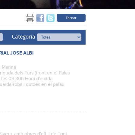
Tornar
Categoria
IAL JOSÉ ALBI
u Marina
nguda dels Furs (front en el Palau
a les 09.30h Hora d'eixida
guarda-roba i dutxes en el palau
ivera, amb obres d'ell, i de Toni