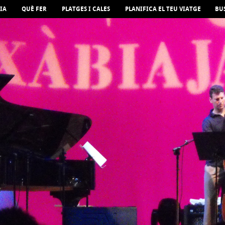
IA
QUÈ FER
PLATGES I CALES
PLANIFICA EL TEU VIATGE
BU