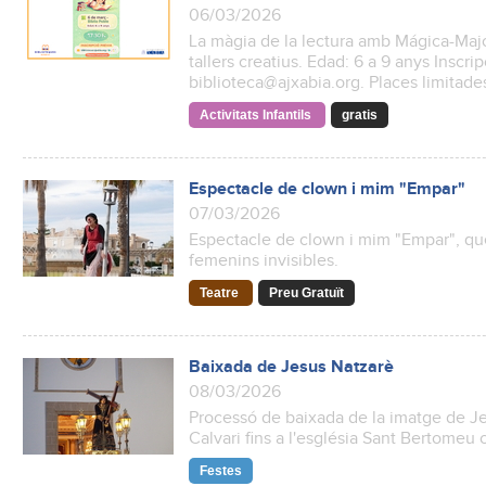
06/03/2026
La màgia de la lectura amb Mágica-Majo 
tallers creatius. Edad: 6 a 9 anys Inscri
biblioteca@ajxabia.org. Places limitad
Activitats Infantils
gratis
Espectacle de clown i mim "Empar"
07/03/2026
Espectacle de clown i mim "Empar", que 
femenins invisibles.
Teatre
Preu Gratuït
Baixada de Jesus Natzarè
08/03/2026
Processó de baixada de la imatge de Je
Calvari fins a l'església Sant Bertomeu 
Festes