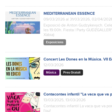
MEDITERRANEAN ESSENCE
09/03/2026 al 31/03/2026, 02/04/202
Exposició de Anton Gudzykevych. Celebr
les 19:00h. Fiesta | Party GUDZGALLERY
Xàbia)
Exposicions
Concert Les Dones en la Música. VII Ed
12/03/2026
Música
Preu Gratuït
Contacontes infantil "La vaca que va po
13/03/2025, 13/03/2026
Contacontes infantil La vaca que va pon
l'ou!