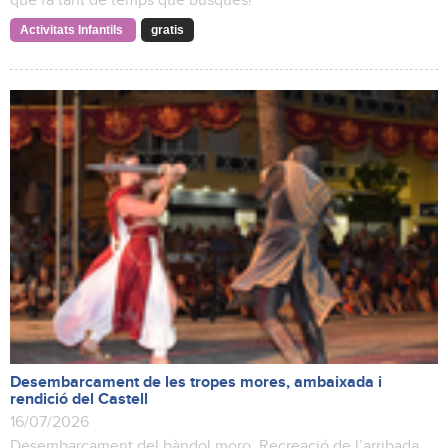
que fa tant de temps que busques!
Activitats Infantils
gratis
Desembarcament de les tropes mores, ambaixada i
rendició del Castell
16/07/2026
Desembarcament del bàndol moro. Recreació de l’arribada