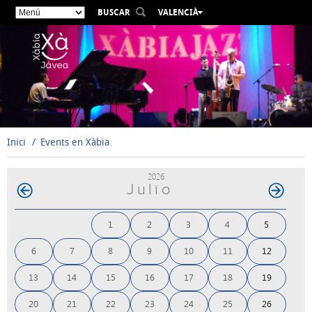
BUSCAR
VALENCIÀ
ESPAÑOL
ENGLISH
FRANÇAIS
DEUTSCH
РУССКИЙ
Inici
Events en Xàbia
2026
Julio
1
2
3
4
5
6
7
8
9
10
11
12
13
14
15
16
17
18
19
20
21
22
23
24
25
26