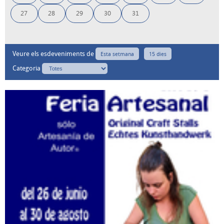
27
28
29
30
31
Veure els esdeveniments de
Esta setmana
15 dies
Categoria