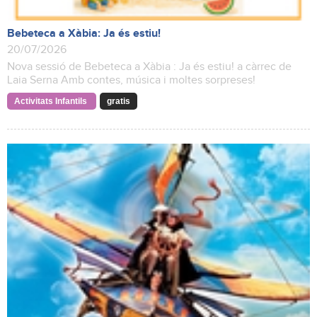
Bebeteca a Xàbia: Ja és estiu!
20/07/2026
Nova sessió de Bebeteca a Xàbia : Ja és estiu! a càrrec de
Laia Serna Amb contes, música i moltes sorpreses!
Activitats Infantils
gratis