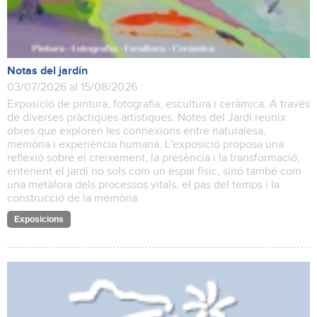
Notas del jardín
03/07/2026 al 15/08/2026
Exposició de pintura, fotografia, escultura i ceràmica. A través
de diverses pràctiques artístiques, Notes del Jardí reunix
obres que exploren les connexions entre naturalesa,
memòria i experiència humana. L'exposició proposa una
reflexió sobre el creixement, la presència i la transformació,
entenent el jardí no sols com un espai físic, sinó també com
una metàfora dels processos vitals, el pas del temps i la
construcció de la memòria.
Exposicions