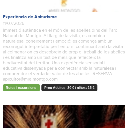
Experiència de Apiturisme
11/07/2026
Immersió autèntica en el món de les abelles dins del Parc
Natural del Montgó. Al llarg de la visita, es combina
naturalesa, coneixement i emoció: es comença amb un
recorregut interpretatiu per l'entorn, continuant amb la visita
al colmenar on es descobreix de prop el treball de les abelles
i es finalitza amb un tast de mels que reflecteix la
biodiversitat del territori.Una experiència sensorial i
educativa dissenyada per a connectar amb la naturalesa i
comprendre el verdader valor de les abelles. RESERVA:
apicultor@mielmontgo.com
Rutes i excursions
Preu Adultos: 30 € / niños: 15 €