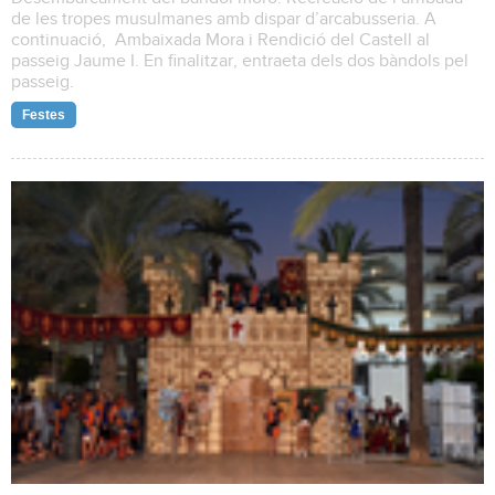
de les tropes musulmanes amb dispar d’arcabusseria. A
continuació, Ambaixada Mora i Rendició del Castell al
passeig Jaume I. En finalitzar, entraeta dels dos bàndols pel
passeig.
Festes