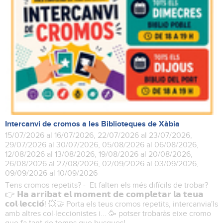
Intercanvi de cromos a les Biblioteques de Xàbia
15/07/2026 al 16/07/2026, 22/07/2026 al 23/07/2026,
29/07/2026 al 30/07/2026, 05/08/2026 al 06/08/2026,
12/08/2026 al 13/08/2026, 19/08/2026 al 20/08/2026,
26/08/2026 al 27/08/2026, 02/09/2026 al 03/09/2026,
09/09/2026 al 10/09/2026
Tens cromos repetits? - Et falten els més difícils de trobar?
👉 𝗛𝗮 𝗮𝗿𝗿𝗶𝗯𝗮𝘁 𝗲𝗹 𝗺𝗼𝗺𝗲𝗻𝘁 𝗱𝗲 𝗰𝗼𝗺𝗽𝗹𝗲𝘁𝗮𝗿 𝗹𝗮 𝘁𝗲𝘂𝗮
𝗰𝗼𝗹·𝗹𝗲𝗰𝗰𝗶𝗼́! 💥🤝 Porta els teus cromos repetits, intercanvia'ls
amb altres col·leccionistes i... 🥳 potser trobaràs eixe cromo