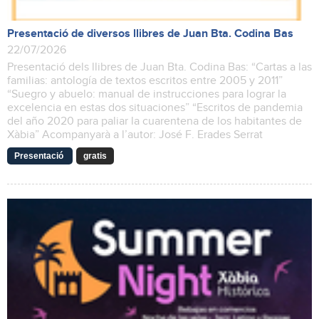
Presentació de diversos llibres de Juan Bta. Codina Bas
22/07/2026
Presentació dels llibres de Juan Bta. Codina Bas: “Cartas a las
familias: antología de textos escritos entre 2005 y 2011”
“Suegro y abuelo: manual de instrucciones para lograr la
excelencia en estas dos situaciones” “Escritos de pandemia
del año 2020 para paliar la cuarentena de los habitantes de
Xàbia” Acompanyarà a l’autor: José F. Erades Serrat
Presentació
gratis