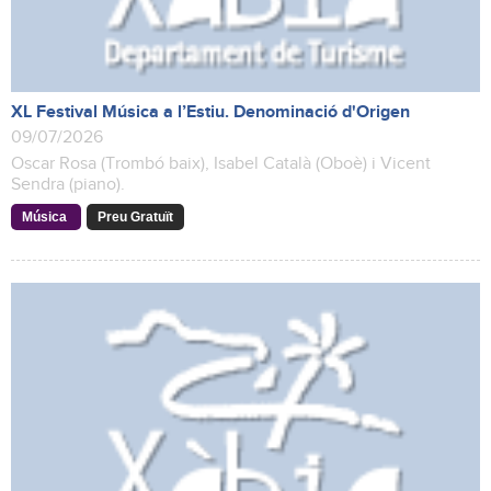
XL Festival Música a l’Estiu. Denominació d'Origen
09/07/2026
Oscar Rosa (Trombó baix), Isabel Català (Oboè) i Vicent
Sendra (piano).
Música
Preu Gratuït