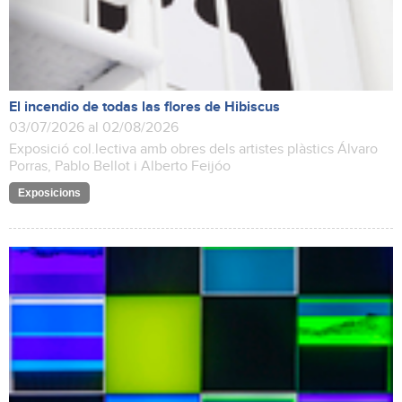
El incendio de todas las flores de Hibiscus
03/07/2026 al 02/08/2026
Exposició col.lectiva amb obres dels artistes plàstics Álvaro
Porras, Pablo Bellot i Alberto Feijóo
Exposicions