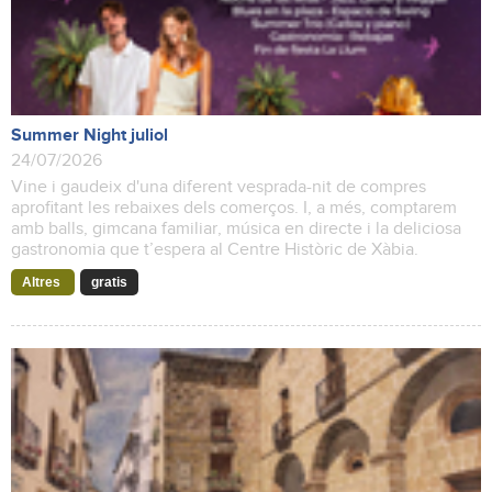
Summer Night juliol
24/07/2026
Vine i gaudeix d'una diferent vesprada-nit de compres
aprofitant les rebaixes dels comerços. I, a més, comptarem
amb balls, gimcana familiar, música en directe i la deliciosa
gastronomia que t’espera al Centre Històric de Xàbia.
Altres
gratis