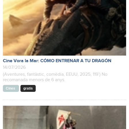
Cine Vora la Mar: CÓMO ENTRENAR A TU DRAGÓN
14/07/2026
(Aventures, fantàstic, comèdia, EEUU, 2025, 119’) No
recomanada menors de 6 anys.
Cines
gratis