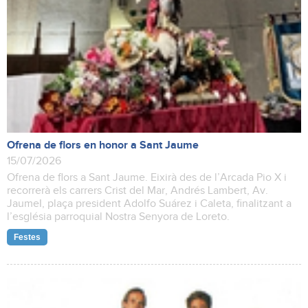
Ofrena de flors en honor a Sant Jaume
15/07/2026
Ofrena de flors a Sant Jaume. Eixirà des de l’Arcada Pio X i
recorrerà els carrers Crist del Mar, Andrés Lambert, Av.
JaumeI, plaça president Adolfo Suárez i Caleta, finalitzant a
l’església parroquial Nostra Senyora de Loreto.
Festes