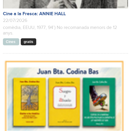
Cine a la Fresca: ANNIE HALL
22/07/2026
comèdia, EEUU, 1977, 94’) No recomanada menors de 12
anys.
Cines
gratis